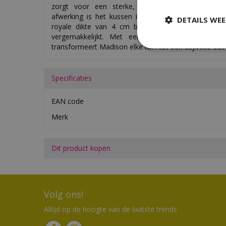
zorgt voor een sterke, maar zachte structuur. 
afwerking is het kussen ideaal voor buitengebruik
DETAILS WE
royale dikte van 4 cm biedt extra zitcomfort, terw
vergemakkelijkt. Met een verfijnde bloemenprint 
transformeert Madison elke tuin tot een stijlvolle oas
Specificaties
EAN code
Merk
Dit product kopen
Volg ons!
Altijd op de hoogte van de laatste trends