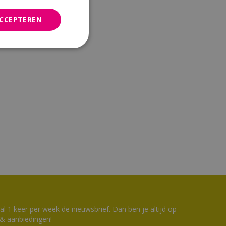
ACCEPTEREN
 1 keer per week de nieuwsbrief. Dan ben je altijd op
 & aanbiedingen!