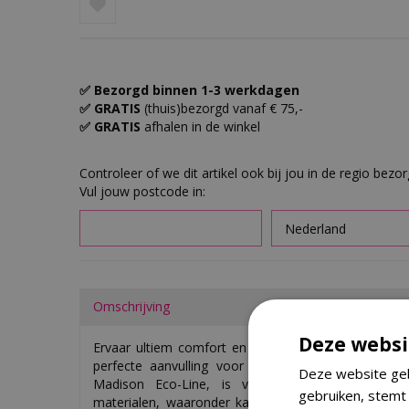
✅ Bezorgd binnen 1-3 werkdagen
✅ GRATIS
(thuis)bezorgd vanaf € 75,-
✅ GRATIS
afhalen in de winkel
Controleer of we dit artikel ook bij jou in de regio bezo
Vul jouw postcode in:
Omschrijving
Deze websi
Ervaar ultiem comfort en stijlvolle elegantie met h
perfecte aanvulling voor elke buitenruimte. Dit l
Deze website geb
Madison Eco-Line, is vervaardigd uit een duu
gebruiken, stemt
materialen, waaronder katoen en polyester. De co