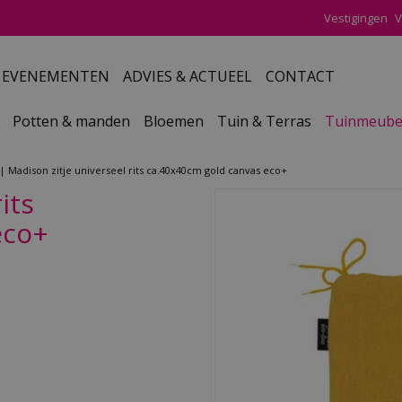
Vestigingen
V
EVENEMENTEN
ADVIES & ACTUEEL
CONTACT
Potten & manden
Bloemen
Tuin & Terras
Tuinmeube
Madison zitje universeel rits ca.40x40cm gold canvas eco+
its
eco+