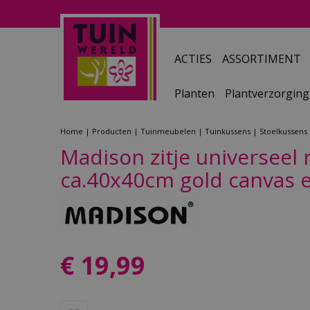
Ga
naar
content
ACTIES
ASSORTIMENT
Planten
Plantverzorging
Home
Producten
Tuinmeubelen
Tuinkussens
Stoelkussens
Madison zitje universeel r
ca.40x40cm gold canvas 
€
19
,
99