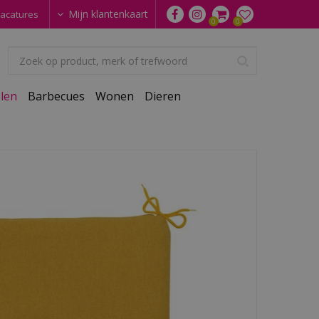
Mijn klantenkaart
acatures
len
Barbecues
Wonen
Dieren