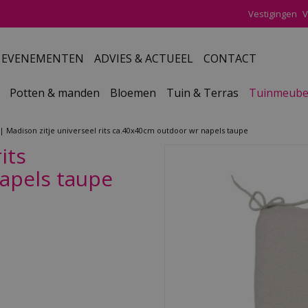
Vestigingen
V
EVENEMENTEN
ADVIES & ACTUEEL
CONTACT
Potten & manden
Bloemen
Tuin & Terras
Tuinmeube
Madison zitje universeel rits ca.40x40cm outdoor wr napels taupe
its
apels taupe