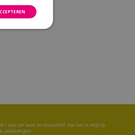
ACCEPTEREN
 1 keer per week de nieuwsbrief. Dan ben je altijd op
 & aanbiedingen!