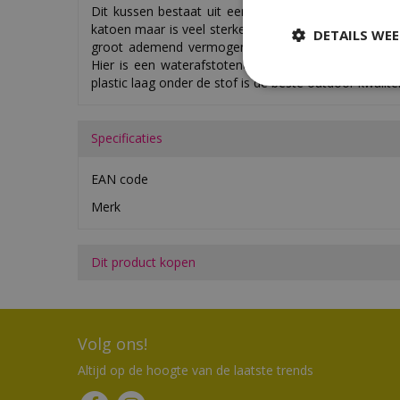
Dit kussen bestaat uit een mix van katoen en polyes
katoen maar is veel sterker dankzij de toevoeging va
DETAILS WE
groot ademend vermogen en is warmtewerend, per
Hier is een waterafstotende PA coating aan toeg
plastic laag onder de stof is de beste outdoor kwalite
Specificaties
EAN code
Merk
Dit product kopen
Volg ons!
Altijd op de hoogte van de laatste trends