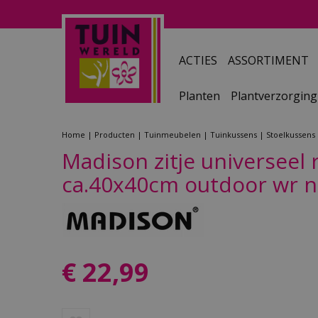
Ga
naar
content
ACTIES
ASSORTIMENT
Planten
Plantverzorging
Home
Producten
Tuinmeubelen
Tuinkussens
Stoelkussens
Madison zitje universeel r
ca.40x40cm outdoor wr n
€
22
,
99