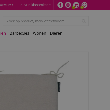
Mijn klantenkaart
acatures
len
Barbecues
Wonen
Dieren