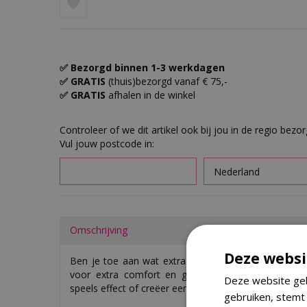
✅ Bezorgd binnen 1-3 werkdagen
✅ GRATIS
(thuis)bezorgd vanaf € 75,-
✅ GRATIS
afhalen in de winkel
Controleer of we dit artikel ook bij jou in de regio bezo
Vul jouw postcode in:
Omschrijving
Deze websi
Ben je toe aan wat extra kleur in je tuinset? De s
voor extra comfort en gezelligheid. Combineer ve
Deze website geb
speels effect of creëer een harmonieuze uitstraling me
gebruiken, stemt