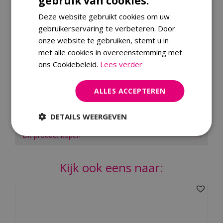
gebruik van cookies.
Specificaties
Deze website gebruikt cookies om uw
gebruikerservaring te verbeteren. Door
EAN code
8719319366579
onze website te gebruiken, stemt u in
met alle cookies in overeenstemming met
Merk
Maestro
ons Cookiebeleid.
Lees verder
Materiaal
RvS
Gewicht
1.45 kilogram
ALLES ACCEPTEREN
Merk
DETAILS WEERGEVEN
Dit product kopen
Kijk ook eens naar: