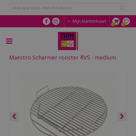
G
a
n
a
Mijn klantenkaart
a
r
c
o
n
Maestro Scharnier rooster RVS - medium
t
e
n
t