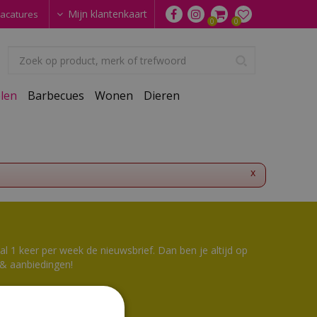
Mijn klantenkaart
acatures
len
Barbecues
Wonen
Dieren
x
 1 keer per week de nieuwsbrief. Dan ben je altijd op
 & aanbiedingen!