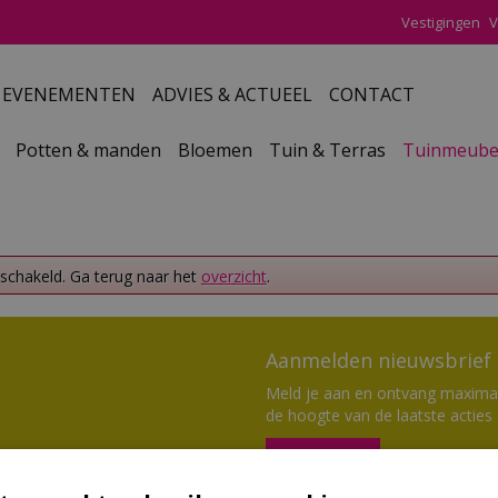
Vestigingen
V
EVENEMENTEN
ADVIES & ACTUEEL
CONTACT
Potten & manden
Bloemen
Tuin & Terras
Tuinmeube
eschakeld. Ga terug naar het
overzicht
.
Aanmelden nieuwsbrief
Meld je aan en ontvang maximaal
de hoogte van de laatste acties
Aanmelden