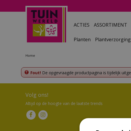
Ga
naar
content
ACTIES
ASSORTIMENT
Planten
Plantverzorging
Home
Fout!
De opgevraagde productpagina is tijdelijk uitg
Volg ons!
Altijd op de hoogte van de laatste trends