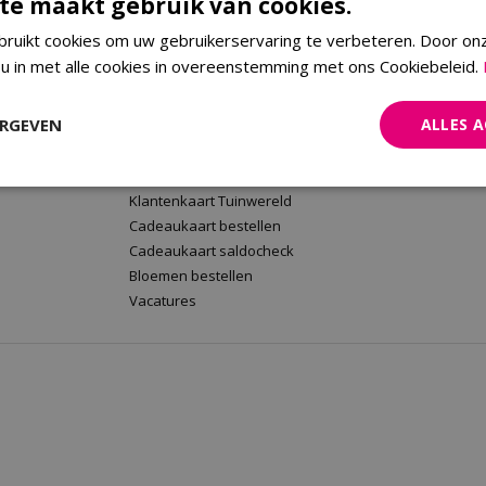
te maakt gebruik van cookies.
ruikt cookies om uw gebruikerservaring te verbeteren. Door on
 u in met alle cookies in overeenstemming met ons Cookiebeleid.
rt
Tuinwereld Wijchen
Tuinwereld
Tuinwereld Wijchen
Planten Mald
ERGEVEN
ALLES 
Barbecues kopen
Klantenkaart 
Plantenwinkel
Cadeaukaart 
Tuinmeubelen Wijchen
Bloemen beste
Klantenkaart Tuinwereld
Cadeaukaart bestellen
Cadeaukaart saldocheck
Bloemen bestellen
Vacatures