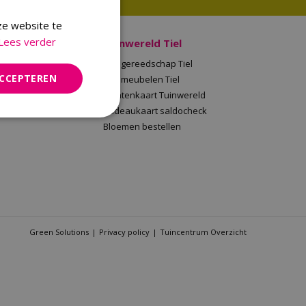
ze website te
Lees verder
 Malden
Tuinwereld Tiel
en
Tuingereedschap Tiel
ACCEPTEREN
Tuinwereld
Tuinmeubelen Tiel
saldocheck
Klantenkaart Tuinwereld
llen
Cadeaukaart saldocheck
Bloemen bestellen
Green Solutions
Privacy policy
Tuincentrum Overzicht