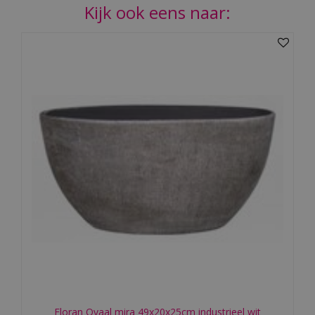
Kijk ook eens naar:
Floran Ovaal mira 49x20x25cm industrieel wit