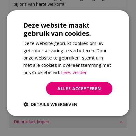
bij ons van harte welkom!
Specificaties
Deze website maakt
gebruik van cookies.
EAN code
8719319120850
Deze website gebruikt cookies om uw
Soort
Vazen en kruiken
gebruikerservaring te verbeteren. Door
Kleur
Zilver
onze website te gebruiken, stemt u in
met alle cookies in overeenstemming met
Afmeting
D17 x H66,5 cm
ons Cookiebeleid.
Lees verder
Hoogte
66.5
Diameter
17
ALLES ACCEPTEREN
Materiaal
Metaal
Geschikt voor
Binnen
DETAILS WEERGEVEN
Dit product kopen