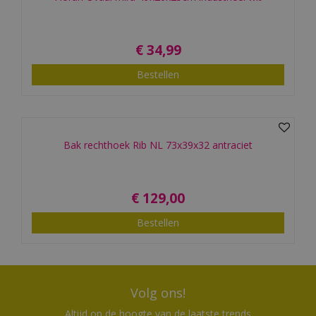
€
34
,
99
Bestellen
Bak rechthoek Rib NL 73x39x32 antraciet
€
129
,
00
Bestellen
Volg ons!
Altijd op de hoogte van de laatste trends