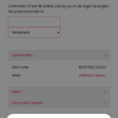
Controleer of we dit artikel ook bij jou in de regio bezorgen.
Vul jouw postcode in:
Specificaties
EAN code
8055182136322
Merk
Millefiori Milano
Merk
Dit product kopen