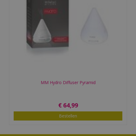
MM Hydro Diffuser Pyramid
€
64
,
99
Bestellen