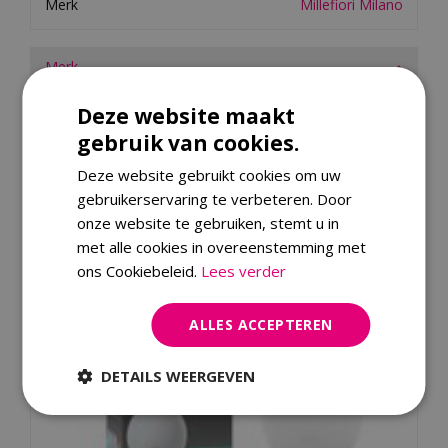
Merk
Millefiori Milano
Merk
Dit product kopen
Deze website maakt
gebruik van cookies.
Kijk ook eens naar:
Deze website gebruikt cookies om uw
gebruikerservaring te verbeteren. Door
onze website te gebruiken, stemt u in
met alle cookies in overeenstemming met
ons Cookiebeleid.
Lees verder
ALLES ACCEPTEREN
DETAILS WEERGEVEN