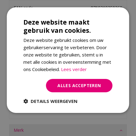
EAN code
8719319259369
Merk
Timber
Deze website maakt
Kleur
Naturel
gebruik van cookies.
Afmeting
B 195 x D 67 x H 107 cm
Deze website gebruikt cookies om uw
Materiaal
Teak hardhout
gebruikerservaring te verbeteren. Door
onze website te gebruiken, stemt u in
Garantie
2 jaar
met alle cookies in overeenstemming met
Serie
Newcastle
ons Cookiebeleid.
Lees verder
Breedte in cm
195
Diepte in cm
67
ALLES ACCEPTEREN
Hoogte (cm)
107
DETAILS WEERGEVEN
Kleur frame
Naturel
Materiaal frame
Teak hardhout
Merk