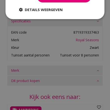
merk. Bekijk
hier
het complete overzicht van alle
dealers van Royal Seasons.
DETAILS WEERGEVEN
Specificaties
EAN code
8719319337463
Merk
Royal Seasons
Kleur
Zwart
Tuinset aantal personen
Tuinset voor 8 personen
Merk
Dit product kopen
Kijk ook eens naar: