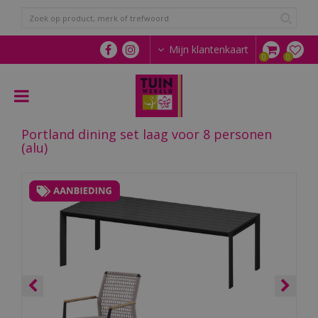
G
a
n
a
Mijn klantenkaart
a
r
c
o
n
Portland dining set laag voor 8 personen
t
(alu)
e
n
t