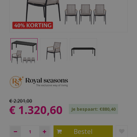
€
2.201
,
00
€
1.320
,
60
Je bespaart: €880,40