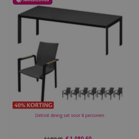
Detroit dining set voor 8 personen
€
1.080
,
60
€
1.801
,
00