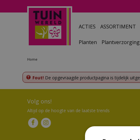
Ga
naar
content
ACTIES
ASSORTIMENT
Planten
Plantverzorging
Home
Fout!
De opgevraagde productpagina is tijdelijk uitg
Volg ons!
Altijd op de hoogte van de laatste trends