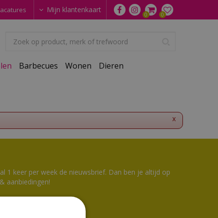
Mijn klantenkaart
acatures
len
Barbecues
Wonen
Dieren
x
 1 keer per week de nieuwsbrief. Dan ben je altijd op
 & aanbiedingen!