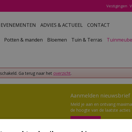
Vestigingen
V
EVENEMENTEN
ADVIES & ACTUEEL
CONTACT
Potten & manden
Bloemen
Tuin & Terras
Tuinmeube
eschakeld. Ga terug naar het
overzicht
.
Aanmelden nieuwsbrief
Meld je aan en ontvang maximaal
de hoogte van de laatste acties
Aanmelden