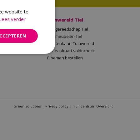
ze website te
Lees verder
 Malden
Tuinwereld Tiel
en
Tuingereedschap Tiel
ACCEPTEREN
Tuinwereld
Tuinmeubelen Tiel
saldocheck
Klantenkaart Tuinwereld
llen
Cadeaukaart saldocheck
Bloemen bestellen
Green Solutions
Privacy policy
Tuincentrum Overzicht