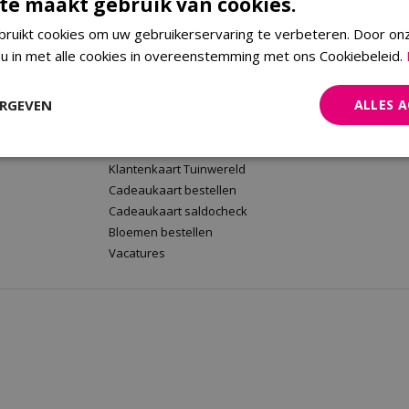
te maakt gebruik van cookies.
ruikt cookies om uw gebruikerservaring te verbeteren. Door on
 u in met alle cookies in overeenstemming met ons Cookiebeleid.
rt
Tuinwereld Wijchen
Tuinwereld
Tuinwereld Wijchen
Planten Mald
ERGEVEN
ALLES 
Barbecues kopen
Klantenkaart 
Plantenwinkel
Cadeaukaart 
Tuinmeubelen Wijchen
Bloemen beste
Klantenkaart Tuinwereld
Cadeaukaart bestellen
Cadeaukaart saldocheck
Bloemen bestellen
Vacatures