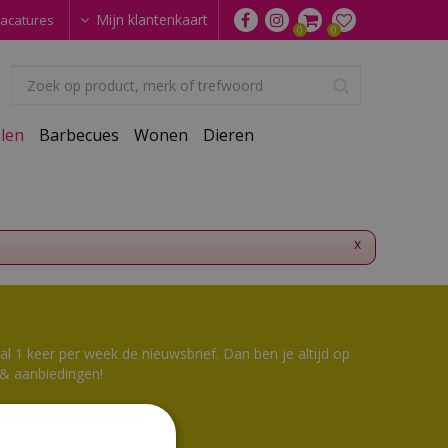
Mijn klantenkaart
acatures
len
Barbecues
Wonen
Dieren
x
 1 keer per week de nieuwsbrief. Dan ben je altijd op
 & aanbiedingen!