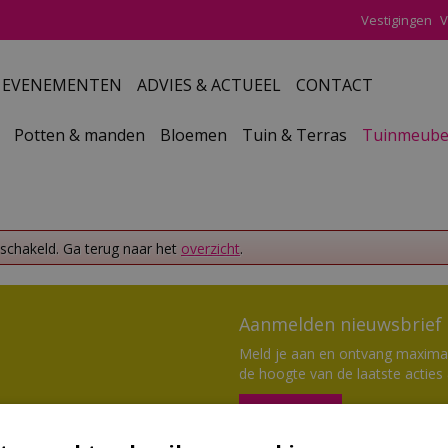
Vestigingen
V
EVENEMENTEN
ADVIES & ACTUEEL
CONTACT
Potten & manden
Bloemen
Tuin & Terras
Tuinmeube
eschakeld. Ga terug naar het
overzicht
.
Aanmelden nieuwsbrief
Meld je aan en ontvang maximaal
de hoogte van de laatste acties
Aanmelden