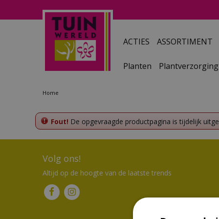
Ga
naar
content
ACTIES
ASSORTIMENT
Planten
Plantverzorging
Home
Fout!
De opgevraagde productpagina is tijdelijk uitg
Volg ons!
Altijd op de hoogte van de laatste trends