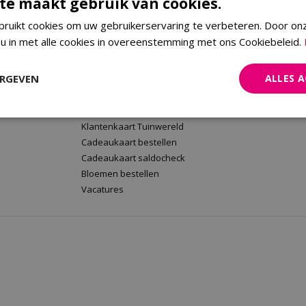
te maakt gebruik van cookies.
ruikt cookies om uw gebruikerservaring te verbeteren. Door on
 u in met alle cookies in overeenstemming met ons Cookiebeleid.
rt
Tuinwereld Wijchen
Tuinwereld
Tuinwereld Wijchen
Planten Mald
ERGEVEN
ALLES 
Barbecues kopen
Klantenkaart 
Plantenwinkel
Cadeaukaart 
Tuinmeubelen Wijchen
Bloemen beste
Klantenkaart Tuinwereld
Cadeaukaart bestellen
Cadeaukaart saldocheck
Bloemen bestellen
Vacatures