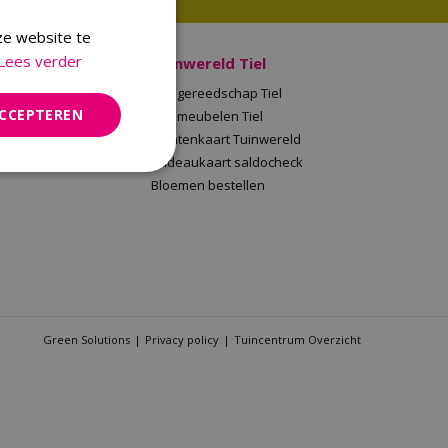
ze website te
Lees verder
 Malden
Tuinwereld Tiel
en
Tuingereedschap Tiel
ACCEPTEREN
Tuinwereld
Tuinmeubelen Tiel
saldocheck
Klantenkaart Tuinwereld
llen
Cadeaukaart saldocheck
Bloemen bestellen
Green Solutions
Privacy policy
Tuincentrum Overzicht