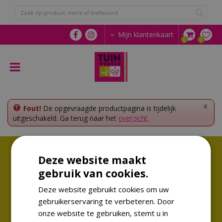
G
a
n
a
Mijn klantenkaart
a
r
c
o
n
t
e
x
Fout!
De opgevraagde productpagina is tijdelijk
n
uitgeschakeld. Ga terug naar het
overzicht
.
t
Volg ons!
Deze website maakt
Altijd op de hoogte van de laatste trends
gebruik van cookies.
Deze website gebruikt cookies om uw
gebruikerservaring te verbeteren. Door
onze website te gebruiken, stemt u in