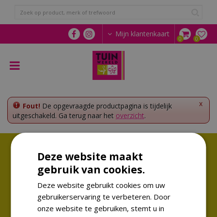
G
a
n
a
Mijn klantenkaart
a
r
c
o
n
t
e
x
Fout!
De opgevraagde productpagina is tijdelijk
n
uitgeschakeld. Ga terug naar het
overzicht
.
t
Volg ons!
Deze website maakt
Altijd op de hoogte van de laatste trends
gebruik van cookies.
Deze website gebruikt cookies om uw
gebruikerservaring te verbeteren. Door
onze website te gebruiken, stemt u in