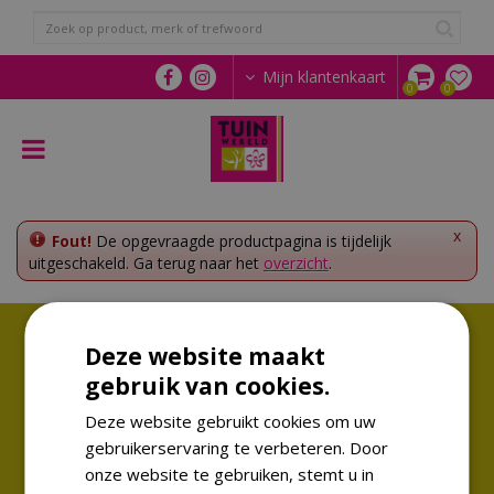
G
a
n
a
Mijn klantenkaart
a
r
c
o
n
t
e
x
Fout!
De opgevraagde productpagina is tijdelijk
n
uitgeschakeld. Ga terug naar het
overzicht
.
t
Volg ons!
Deze website maakt
Altijd op de hoogte van de laatste trends
gebruik van cookies.
Deze website gebruikt cookies om uw
gebruikerservaring te verbeteren. Door
onze website te gebruiken, stemt u in