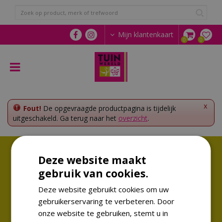
G
a
n
a
Mijn klantenkaart
a
r
c
o
n
t
e
x
Fout!
De opgevraagde productpagina is tijdelijk
n
uitgeschakeld. Ga terug naar het
overzicht
.
t
Volg ons!
Deze website maakt
Altijd op de hoogte van de laatste trends
gebruik van cookies.
Deze website gebruikt cookies om uw
gebruikerservaring te verbeteren. Door
onze website te gebruiken, stemt u in