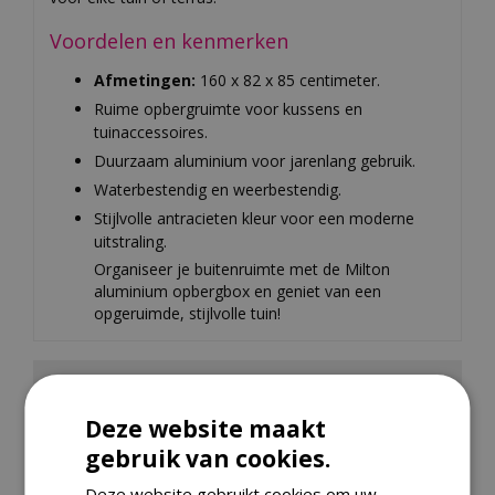
Voordelen en kenmerken
Afmetingen:
160 x 82 x 85 centimeter.
Ruime opbergruimte voor kussens en
tuinaccessoires.
Duurzaam aluminium voor jarenlang gebruik.
Waterbestendig en weerbestendig.
Stijlvolle antracieten kleur voor een moderne
uitstraling.
Organiseer je buitenruimte met de Milton
aluminium opbergbox en geniet van een
opgeruimde, stijlvolle tuin!
Specificaties
Deze website maakt
EAN code
8719319317069
gebruik van cookies.
Merk
Royal Seasons
Deze website gebruikt cookies om uw