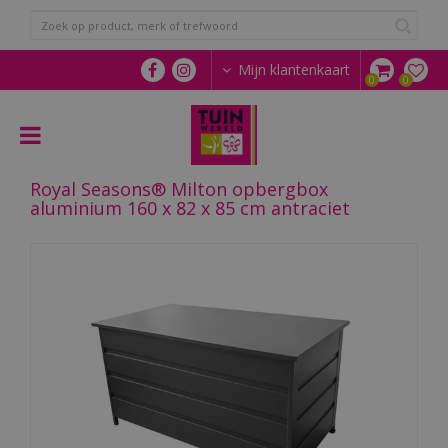
G
a
n
a
Mijn klantenkaart
a
r
c
o
n
Royal Seasons® Milton opbergbox
t
aluminium 160 x 82 x 85 cm antraciet
e
n
t