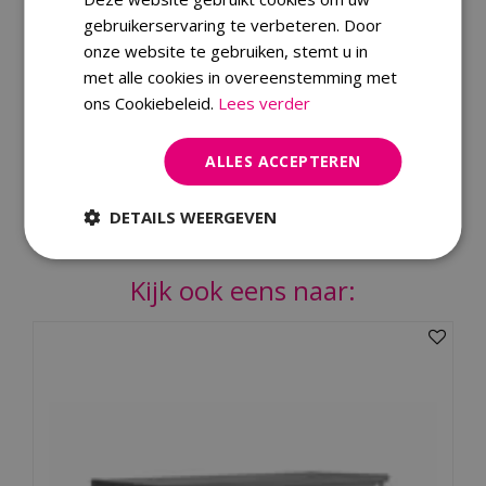
Kleur
Antraciet
gebruikerservaring te verbeteren. Door
Materiaal
Aluminium
onze website te gebruiken, stemt u in
Garantie
2 jaren
met alle cookies in overeenstemming met
ons Cookiebeleid.
Lees verder
Type tuin accessoire
Opbergboxen
ALLES ACCEPTEREN
Merk
DETAILS WEERGEVEN
Dit product kopen
Kijk ook eens naar: