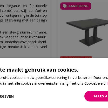
n elegante en functionele
 combineert stijl, comfort en
or ontspanning in de tuin, op
ge zitervaring met een design
ft een stevig aluminium frame.
 ook voor een lange levensduur.
 onderhoudsvriendelijkheid,
htige meubelstuk zonder veel
Royal Seasons SOL in ho
en familie.
te maakt gebruik van cookies.
verstelbare Dining tafel - 
gdurig gebruik.
ruikt cookies om uw gebruikerservaring te verbeteren. Door on
ijlvolle uitstraling.
 u in met alle cookies in overeenstemming met ons Cookiebeleid.
€
349
,
30
€
499
,
00
enruimtes.
Bestellen
combinatie van hoogwaardige
ERGEVEN
ALLES 
k tafel 220x100xH77cm zwart
ook optimaal comfort. Of je nu