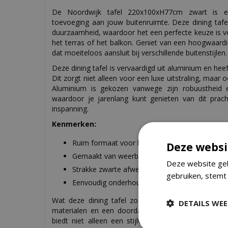
De Noordwijk tafel 220x100xH77cm zwart is ee
toevoeging aan jouw buitenruimte. Deze dining tafel
duurzaamheid, waardoor het een perfecte keuze is vo
het terras of het balkon. Geniet van een hoogwaardi
dat moeiteloos aansluit bij verschillende buitenstijlen.
Deze dining tafel is vervaardigd uit aluminium en hee
Dit zorgt niet alleen voor een luxe uitstraling, maar
Aluminium is gekozen vanwege zijn robuustheid en
waardoor je jarenlang kunt genieten van dit prac
inspanning.
Kenmerken:
Ruim formaat voor het ontvangen van vrienden 
Deze websi
Gemaakt van weerbestendig aluminium voor lan
Deze website geb
Strakke zwarte afwerking voor een moderne en st
gebruiken, stemt
Eenvoudig onderhoud, perfect voor drukke buit
Wat deze dining tafel zo bijzonder maakt, is de 
DETAILS WE
materialen en een doordacht design. De Noordwij
biedt niet alleen een stijlvolle uitstraling, maar 