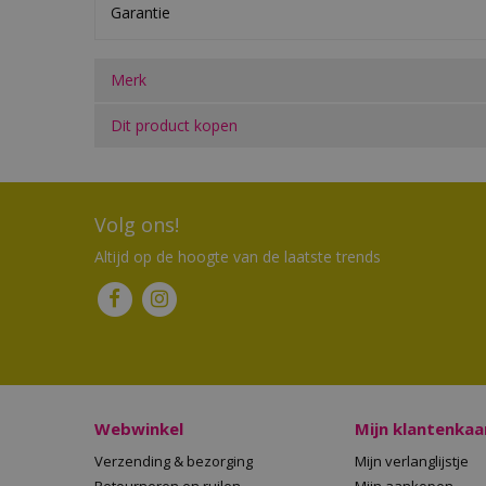
Garantie
Merk
Dit product kopen
Volg ons!
Altijd op de hoogte van de laatste trends
Webwinkel
Mijn klantenkaa
Verzending & bezorging
Mijn verlanglijstje
Retourneren en ruilen
Mijn aankopen