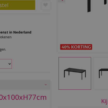
ienst in Nederland
erekenen
rgen.
0x100xH77cm
Ki