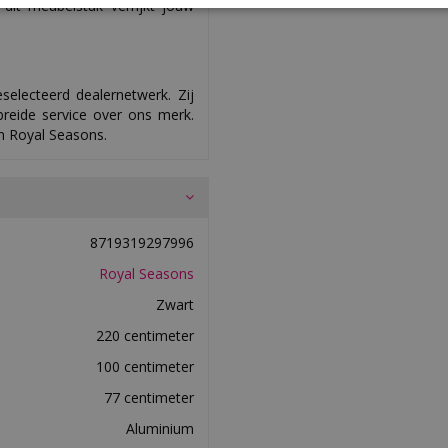
it meubelstuk verrijkt jouw
selecteerd dealernetwerk. Zij
reide service over ons merk.
an Royal Seasons.
8719319297996
Royal Seasons
Zwart
220 centimeter
100 centimeter
77 centimeter
Aluminium