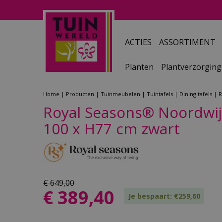
Ga
naar
content
ACTIES
ASSORTIMENT
Planten
Plantverzorging
Home
Producten
Tuinmeubelen
Tuintafels
Dining tafels
R
Royal Seasons® Noordwijk
100 x H77 cm zwart
€
649
,
00
€
389
,
40
Je bespaart: €259,60