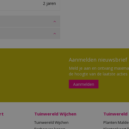
2 jaren
Aanmelden nieuwsbrief
Meld je aan en ontvang maximaal
de hoogte van de laatste acties
Aanmelden
rt
Tuinwereld Wijchen
Tuinwereld
Tuinwereld Wijchen
Planten Mald
Barbecues kopen
Klantenkaart 