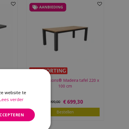
ogte
Royal Seasons® Madeira tafel 220 x
L 14…
100 cm
ze website te
Lees verder
€
699
,
30
€
999
,
00
Bestellen
ACCEPTEREN