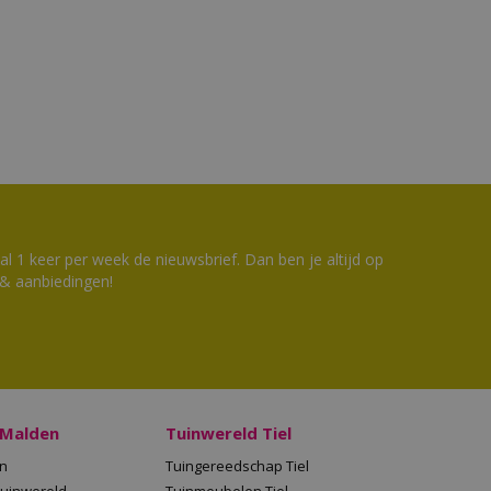
 1 keer per week de nieuwsbrief. Dan ben je altijd op
 & aanbiedingen!
 Malden
Tuinwereld Tiel
en
Tuingereedschap Tiel
Tuinwereld
Tuinmeubelen Tiel