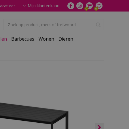
Mijn klantenkaart
acatures
len
Barbecues
Wonen
Dieren