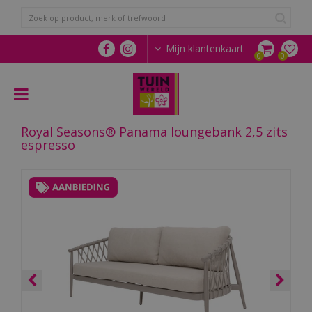
G
a
n
a
Mijn klantenkaart
a
r
c
o
n
Royal Seasons® Panama loungebank 2,5 zits
t
espresso
e
n
t