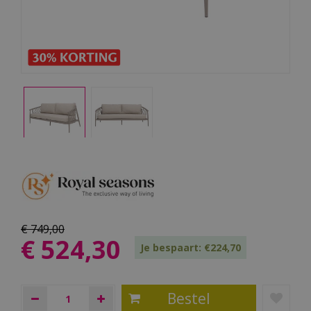
€
749
,
00
€
524
,
30
Je bespaart: €224,70