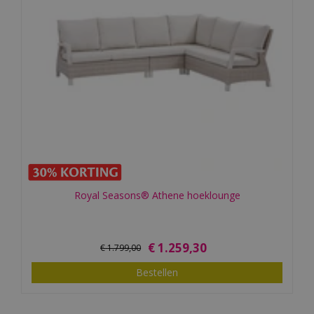
Royal Seasons® Athene hoeklounge
€
1.259
,
30
€
1.799
,
00
Bestellen