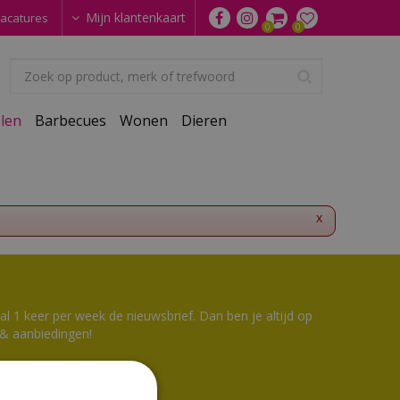
Mijn klantenkaart
acatures
len
Barbecues
Wonen
Dieren
x
 1 keer per week de nieuwsbrief. Dan ben je altijd op
 & aanbiedingen!