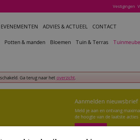
Vestigingen
V
EVENEMENTEN
ADVIES & ACTUEEL
CONTACT
Potten & manden
Bloemen
Tuin & Terras
Tuinmeube
eschakeld. Ga terug naar het
overzicht
.
Aanmelden nieuwsbrief
Meld je aan en ontvang maximaal
de hoogte van de laatste acties
Aanmelden