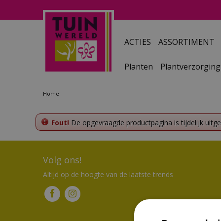
Ga
naar
content
ACTIES
ASSORTIMENT
Planten
Plantverzorging
Home
Fout!
De opgevraagde productpagina is tijdelijk uitg
Volg ons!
Altijd op de hoogte van de laatste trends