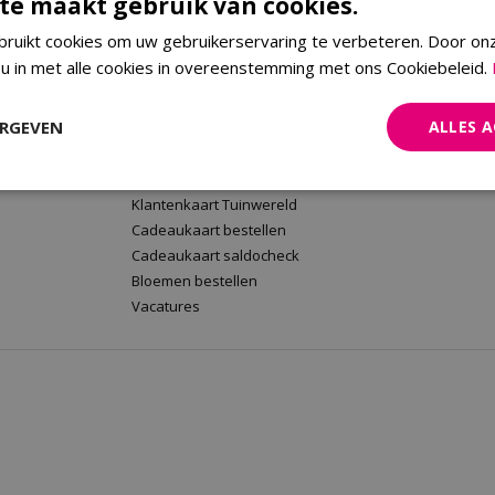
te maakt gebruik van cookies.
ruikt cookies om uw gebruikerservaring te verbeteren. Door on
 u in met alle cookies in overeenstemming met ons Cookiebeleid.
rt
Tuinwereld Wijchen
Tuinwereld
Tuinwereld Wijchen
Planten Mald
ERGEVEN
ALLES 
Barbecues kopen
Klantenkaart 
Plantenwinkel
Cadeaukaart 
Tuinmeubelen Wijchen
Bloemen beste
Klantenkaart Tuinwereld
Cadeaukaart bestellen
Cadeaukaart saldocheck
Bloemen bestellen
Vacatures