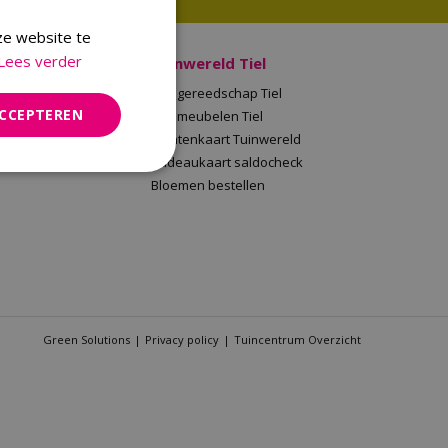
ze website te
Lees verder
 Malden
Tuinwereld Tiel
en
Tuingereedschap Tiel
ACCEPTEREN
Tuinwereld
Tuinmeubelen Tiel
saldocheck
Klantenkaart Tuinwereld
llen
Cadeaukaart saldocheck
Bloemen bestellen
Green Solutions
Privacy policy
Tuincentrum Overzicht