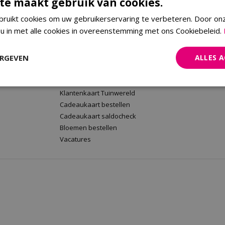
te maakt gebruik van cookies.
ruikt cookies om uw gebruikerservaring te verbeteren. Door on
 u in met alle cookies in overeenstemming met ons Cookiebeleid.
rt
Tuinwereld Wijchen
Tuinwereld
Tuinwereld Wijchen
Planten Mald
ERGEVEN
ALLES 
Barbecues kopen
Klantenkaart 
Plantenwinkel
Cadeaukaart 
Tuinmeubelen Wijchen
Bloemen beste
Klantenkaart Tuinwereld
Cadeaukaart bestellen
Cadeaukaart saldocheck
Bloemen bestellen
Vacatures