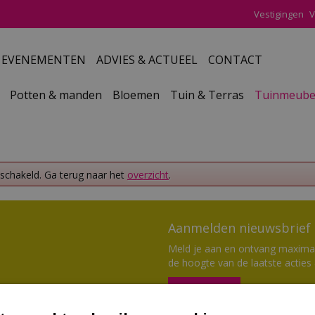
Vestigingen
V
EVENEMENTEN
ADVIES & ACTUEEL
CONTACT
Potten & manden
Bloemen
Tuin & Terras
Tuinmeube
eschakeld. Ga terug naar het
overzicht
.
Aanmelden nieuwsbrief
Meld je aan en ontvang maximaal
de hoogte van de laatste acties
Aanmelden