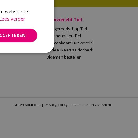
ze website te
Lees verder
 Malden
Tuinwereld Tiel
en
Tuingereedschap Tiel
ACCEPTEREN
Tuinwereld
Tuinmeubelen Tiel
saldocheck
Klantenkaart Tuinwereld
llen
Cadeaukaart saldocheck
Bloemen bestellen
Green Solutions
Privacy policy
Tuincentrum Overzicht