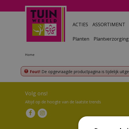
Ga
naar
content
ACTIES
ASSORTIMENT
Planten
Plantverzorging
Home
Fout!
De opgevraagde productpagina is tijdelijk uitg
Volg ons!
Altijd op de hoogte van de laatste trends