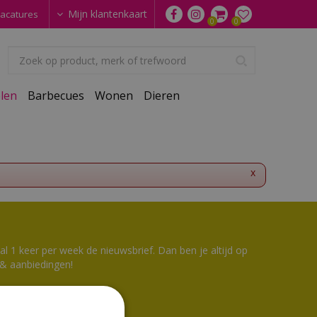
Mijn klantenkaart
acatures
len
Barbecues
Wonen
Dieren
x
 1 keer per week de nieuwsbrief. Dan ben je altijd op
 & aanbiedingen!