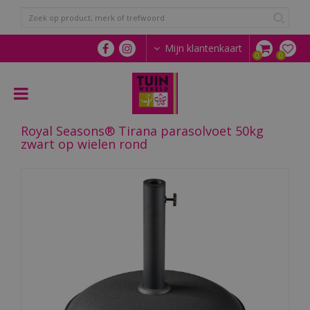
G
a
n
a
Mijn klantenkaart
a
r
c
o
n
Royal Seasons® Tirana parasolvoet 50kg
t
zwart op wielen rond
e
n
t