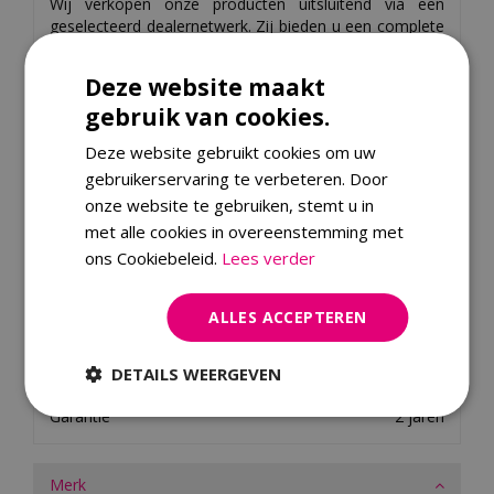
Wij verkopen onze producten uitsluitend via een
geselecteerd dealernetwerk. Zij bieden u een complete
showroom, advies en uitgebreide service over ons
merk. Bekijk
hier
het complete overzicht van alle
Deze website maakt
dealers van Royal Seasons.
gebruik van cookies.
Deze website gebruikt cookies om uw
Specificaties
gebruikerservaring te verbeteren. Door
onze website te gebruiken, stemt u in
EAN code
8719319022703
met alle cookies in overeenstemming met
Merk
Royal Seasons
ons Cookiebeleid.
Lees verder
Kleur
Zwart
Hoogte
58 centimeter
ALLES ACCEPTEREN
Diameter
45 centimeter
DETAILS WEERGEVEN
Materiaal
Beton
Garantie
2 jaren
Merk