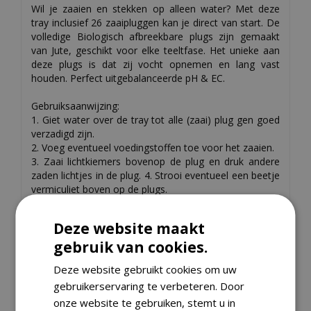
Wil je zaaien en stekken op alleen water? Met deze
tray inclusief 26 zaaipluggen kan je direct van start. De
volledige Biologisch afbreekbare plugs zijn gemaakt
van Jute, geschikt voor elke teeltfase. Het unieke aan
deze plugs is dat zij vocht opnemen en lang vast
houden. Perfect uitgebalanceerde pH & EC.
Gebruiksaanwijzing:
1. Giet water over de tray tot alle (zaai) plug gen goed
verzadigd zijn.
2. Voeg eventueel voedingstoffen toe voor het zaaien.
3. Zaai lichtkiemers bovenop de plug en druk andere
zaden lichtjes in de plug. 4. Strooi eventueel een beetje
vermiculiet boven op de plugs.
5. Plaats het geheel in een kweekkas.
6. Geef na ontkiemen minder water om wortelgroei te
Deze website maakt
stimuleren.
gebruik van cookies.
Deze website gebruikt cookies om uw
Specificaties
gebruikerservaring te verbeteren. Door
onze website te gebruiken, stemt u in
EAN code
8711117873709