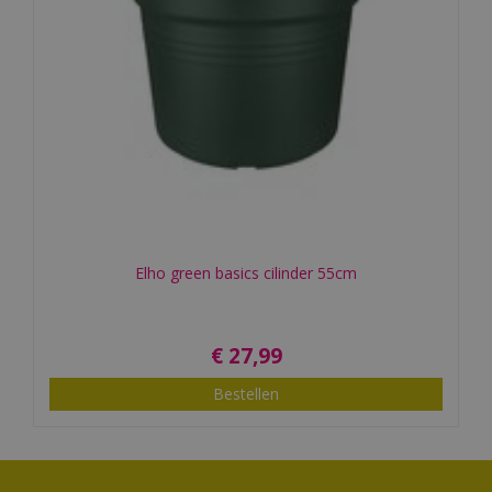
Elho green basics cilinder 55cm
€
27
,
99
Bestellen