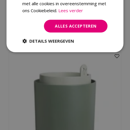
met alle cookies in overeenstemming met
Merk
Sogo
ons Cookiebeleid.
Lees verder
Dit product kopen
ALLES ACCEPTEREN
DETAILS WEERGEVEN
Kijk ook eens naar: