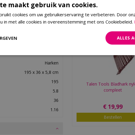
te maakt gebruik van cookies.
ruikt cookies om uw gebruikerservaring te verbeteren. Door on
 u in met alle cookies in overeenstemming met ons Cookiebeleid.
8712448472203
ERGEVEN
ALLES 
Talen Tools
Harken & vorken
Harken
195 x 36 x 5,8 cm
195
Talen Tools Bladhark ny
compleet
5.8
36
€
19
,
99
1.16
Bestellen