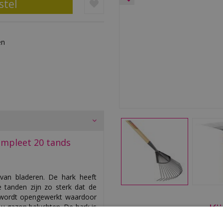
en
ompleet 20 tands
van bladeren. De hark heeft
 tanden zijn zo sterk dat de
s wordt opengewerkt waardoor
Ki
 u gazon beluchten. De hark is
t van deze hark is 1282 gram.