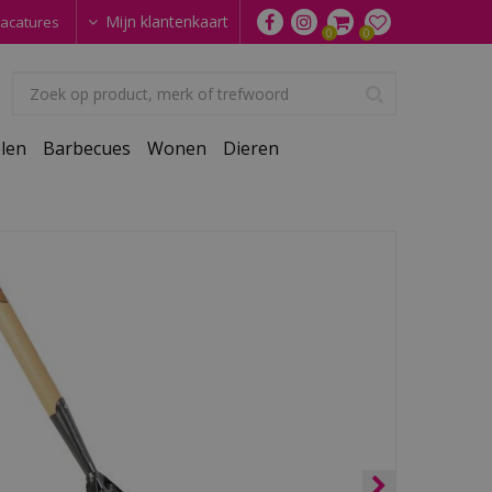
Mijn klantenkaart
acatures
len
Barbecues
Wonen
Dieren