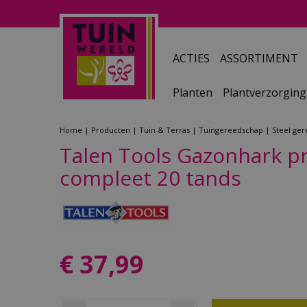
Ga
naar
content
ACTIES
ASSORTIMENT
Planten
Plantverzorging
Home
Producten
Tuin & Terras
Tuingereedschap
Steel ge
Talen Tools Gazonhark p
compleet 20 tands
€
37
,
99