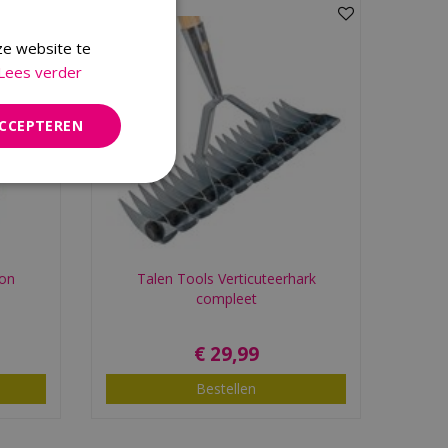
ze website te
Lees verder
ACCEPTEREN
lon
Talen Tools Verticuteerhark
compleet
€
29
,
99
Bestellen