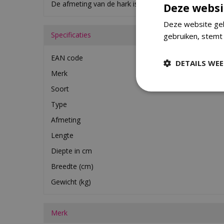
De afmeting van de hark is: 420x370mm.
Deze websi
Deze website geb
Specificaties
gebruiken, stemt
EAN code
DETAILS WE
Merk
Soort
Type
Afmeting
Lengte
Diepte in cm
Breedte (cm)
Gewicht (kg)
Merk