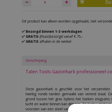
Dit product kan alleen worden opgehaald, niet verzond
✅ Bezorgd binnen 1-3 werkdagen
✅ GRATIS
(thuis)bezorgd vanaf € 75,-
✅ GRATIS
afhalen in de winkel
Omschrijving
Talen Tools Gazonhark professioneel c
Deze gazonhark is geschikt voor het verzamelen 
twintig ronde tanden gemaakt van verend staal. De
grond tussen het gras tijdens het harken enigszin
lucht en water binnen kan dringen. Zo kunt u meteen
voorzien van een steel van 140cm. Het totale gewich