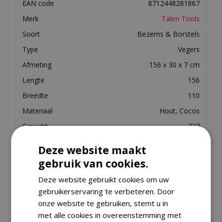
EAN code
8712448281867
Merk
Talen Tools
Soort
Bezems & Borstels
Type
Vegers
Afmeting
156 x 30 x 7 cm
Lengte
156
Breedte
110
Materiaal
Hout, Cocos
Gewicht
727
Diepte in cm
7
Deze website maakt
Geschikt voor
Buiten
gebruik van cookies.
Breedte (cm)
30
Deze website gebruikt cookies om uw
Gewicht (kg)
1.02
gebruikerservaring te verbeteren. Door
onze website te gebruiken, stemt u in
met alle cookies in overeenstemming met
Merk