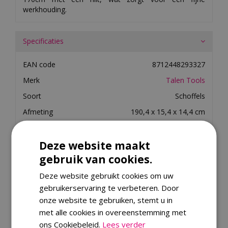
werkhouding.
Specificaties
EAN code
8712448293327
Merk
Talen Tools
Soort
Schoffels
Afmeting
190,4 x 15,4 x 14,4 cm
Lengte
190.4
Deze website maakt
Diepte in cm
14.4
gebruik van cookies.
Breedte (cm)
15.4
Gewicht (kg)
1.2
Deze website gebruikt cookies om uw
gebruikerservaring te verbeteren. Door
onze website te gebruiken, stemt u in
Merk
met alle cookies in overeenstemming met
ons Cookiebeleid.
Lees verder
Dit product kopen