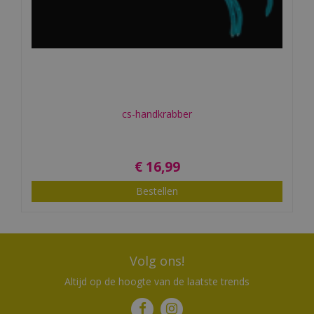
cs-handkrabber
€
16
,
99
Bestellen
Volg ons!
Altijd op de hoogte van de laatste trends