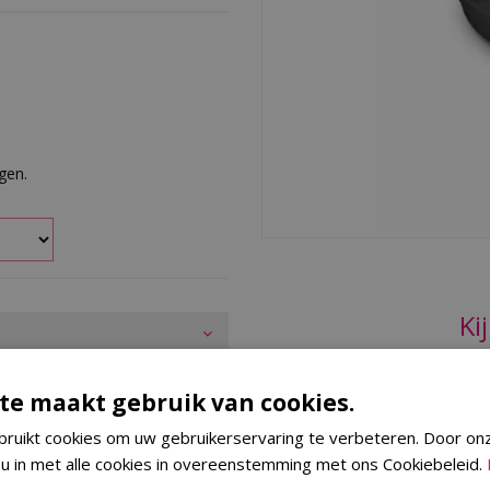
rgen.
Ki
te maakt gebruik van cookies.
ird Sitter. Met de bird sitter
en met drank of kruiden, en leg
ruikt cookies om uw gebruikerservaring te verbeteren. Door on
jd af te maken. The Bastard
 u in met alle cookies in overeenstemming met ons Cookiebeleid.
ntimeter hoog.