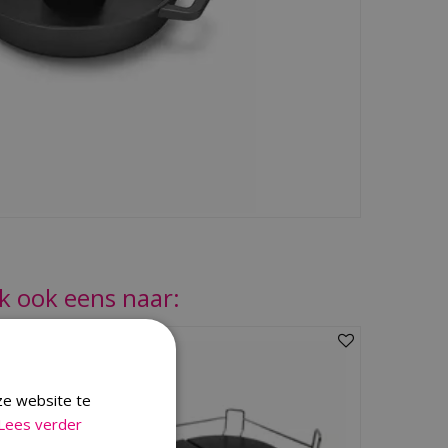
jk ook eens naar:
ze website te
Lees verder