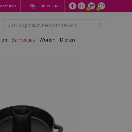
Mijn klantenkaart
acatures
len
Barbecues
Wonen
Dieren