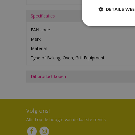
DETAILS WE
Specificaties
EAN code
Merk
Material
Type of Baking, Oven, Grill Equipment
Dit product kopen
Volg ons!
Altijd op de hoogte van de laatste trends