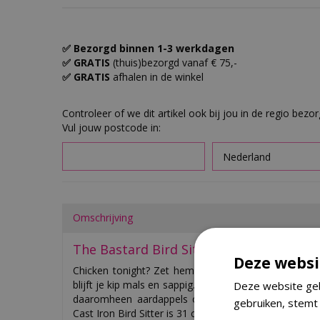
✅ Bezorgd binnen 1-3 werkdagen
✅ GRATIS
(thuis)bezorgd vanaf € 75,-
✅ GRATIS
afhalen in de winkel
Controleer of we dit artikel ook bij jou in de regio bezo
Vul jouw postcode in:
Omschrijving
The Bastard Bird Sitter Cast Iron
Deze websi
Chicken tonight? Zet hem op The Bastard Cast Iron B
blijft je kip mals en sappig. Stoom de kip in het midd
Deze website geb
daaromheen aardappels of groenten om de maalti
gebruiken, stemt
Cast Iron Bird Sitter is 31 centimeter breed en 10 ce