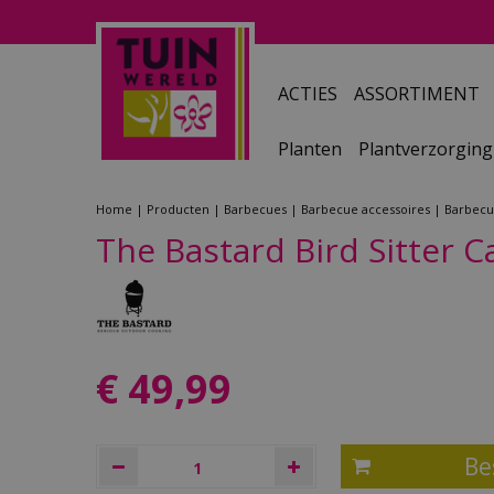
Ga
naar
content
ACTIES
ASSORTIMENT
Planten
Plantverzorging
Home
Producten
Barbecues
Barbecue accessoires
Barbec
The Bastard Bird Sitter C
€
49
,
99