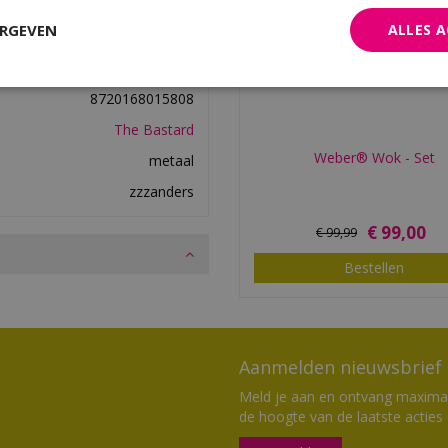
ERGEVEN
ALLES 
8720168015808
The Bastard
Weber® Wok - Set
metaal
zzzanders
€
99
,
00
€
99
,
99
Bestellen
Aanmelden nieuwsbrief
Meld je aan en ontvang maximaal
de hoogte van de laatste acties