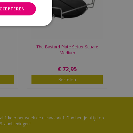
ACCEPTEREN
The Bastard Plate Setter Square
Medium
€
72
,
95
Bestellen
 1 keer per week de nieuwsbrief. Dan ben je altijd op
 & aanbiedingen!