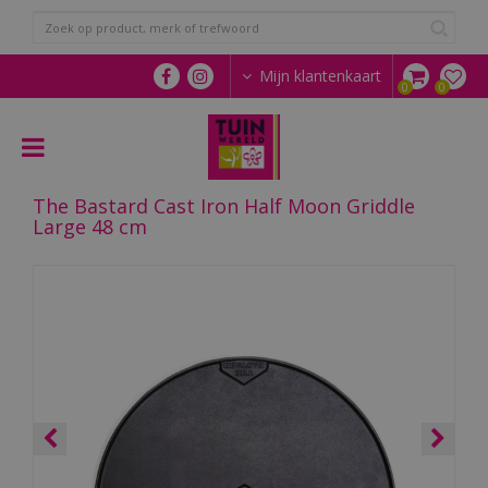
G
a
n
a
Mijn klantenkaart
a
r
c
o
n
The Bastard Cast Iron Half Moon Griddle
t
Large 48 cm
e
n
t