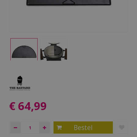
€
64
,
99