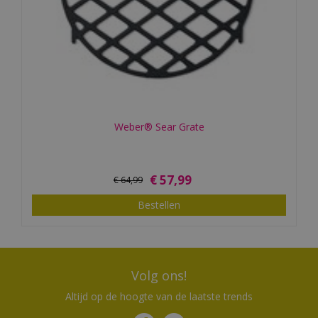
Weber® Sear Grate
€
57
,
99
€
64
,
99
Bestellen
Volg ons!
Altijd op de hoogte van de laatste trends