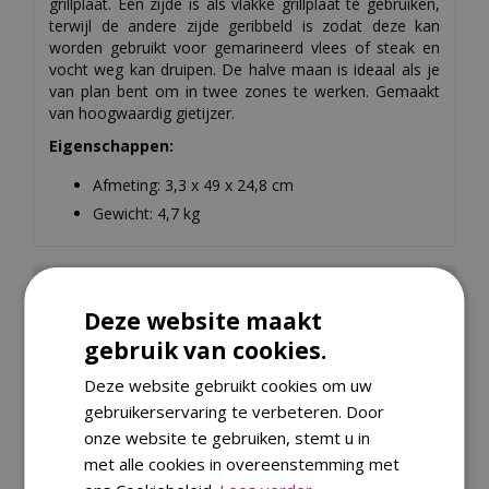
grillplaat. Eén zijde is als vlakke grillplaat te gebruiken,
terwijl de andere zijde geribbeld is zodat deze kan
worden gebruikt voor gemarineerd vlees of steak en
vocht weg kan druipen. De halve maan is ideaal als je
van plan bent om in twee zones te werken. Gemaakt
van hoogwaardig gietijzer.
Eigenschappen:
Afmeting: 3,3 x 49 x 24,8 cm
Gewicht: 4,7 kg
Specificaties
Deze website maakt
EAN code
8720168011756
gebruik van cookies.
Merk
The Bastard
Deze website gebruikt cookies om uw
Material
metaal
gebruikerservaring te verbeteren. Door
onze website te gebruiken, stemt u in
Energy Rating Code
niet_meer_nodig
met alle cookies in overeenstemming met