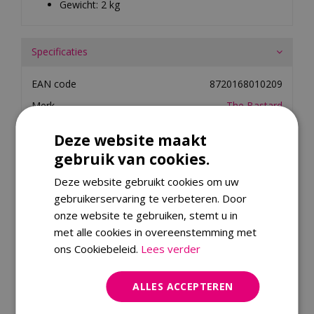
Gewicht: 2 kg
Specificaties
EAN code
8720168010209
Merk
The Bastard
Material
metaal
Deze website maakt
Energy Rating Code
niet_meer_nodig
gebruik van cookies.
Deze website gebruikt cookies om uw
Dit product kopen
gebruikerservaring te verbeteren. Door
onze website te gebruiken, stemt u in
met alle cookies in overeenstemming met
Kijk ook eens naar:
ons Cookiebeleid.
Lees verder
ALLES ACCEPTEREN