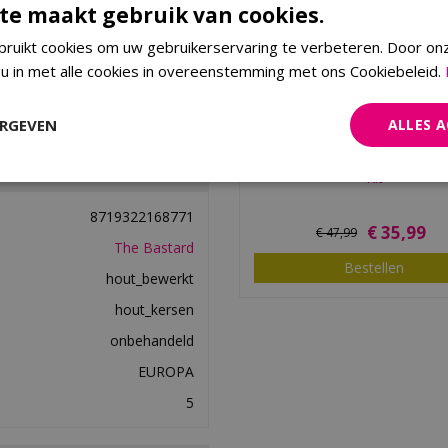
te maakt gebruik van cookies.
ruikt cookies om uw gebruikerservaring te verbeteren. Door on
 u in met alle cookies in overeenstemming met ons Cookiebeleid.
ERGEVEN
ALLES 
The Bastard Cold Smoke Gen
Kit
8719322168771
€
35
,
99
€
47
,
99
The Bastard
Bestellen
hout_bewerkt
hout_kersen
onbehandeld
EUROPA
5