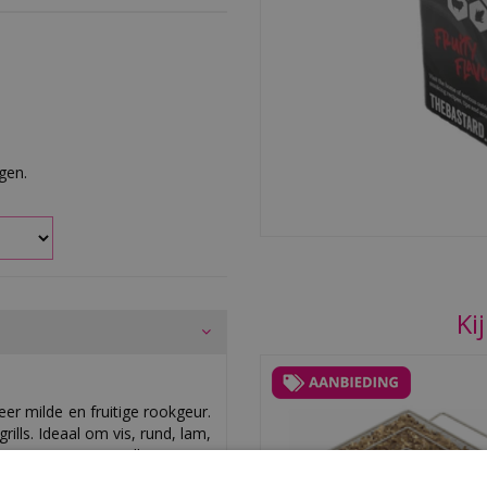
rgen.
Ki
er milde en fruitige rookgeur.
rills. Ideaal om vis, rund, lam,
k te geven. Bevat alleen 100%
a te gebruiken met een The