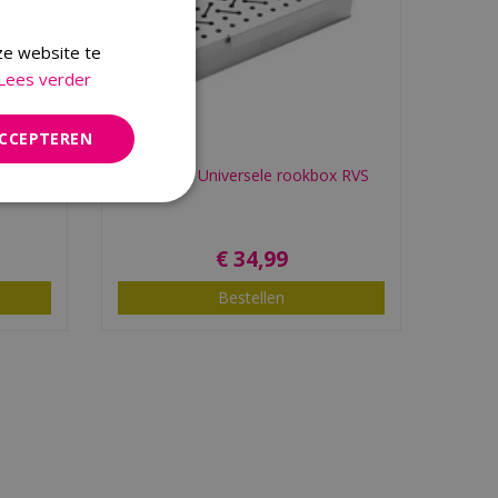
ze website te
Lees verder
ACCEPTEREN
erator
Weber® Universele rookbox RVS
€
34
,
99
Bestellen