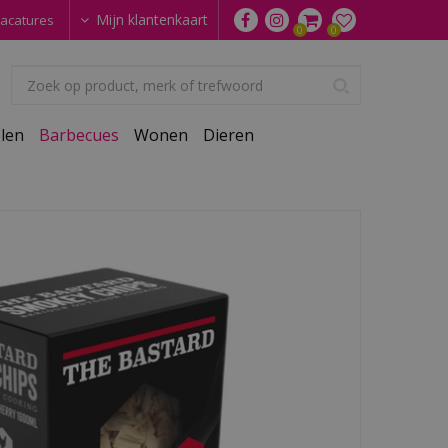
Mijn klantenkaart
acatures
len
Barbecues
Wonen
Dieren