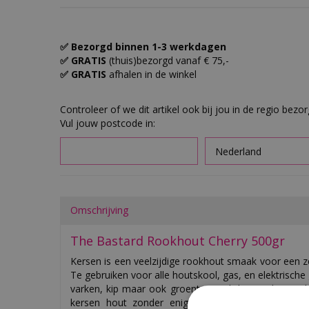
✅ Bezorgd binnen 1-3 werkdagen
✅ GRATIS
(thuis)bezorgd vanaf € 75,-
✅ GRATIS
afhalen in de winkel
Controleer of we dit artikel ook bij jou in de regio bezo
Vul jouw postcode in:
Omschrijving
The Bastard Rookhout Cherry 500gr
Kersen is een veelzijdige rookhout smaak voor een ze
Te gebruiken voor alle houtskool, gas, en elektrische g
varken, kip maar ook groente een lichte rook smaa
kersen hout zonder enige toevoegingen en prim