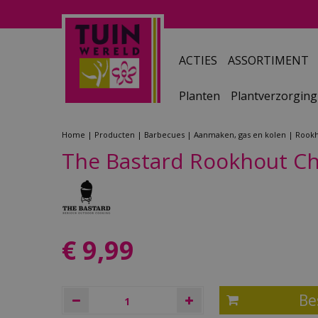
Ga
naar
content
ACTIES
ASSORTIMENT
Planten
Plantverzorging
Home
Producten
Barbecues
Aanmaken, gas en kolen
Rook
The Bastard Rookhout Ch
€
9
,
99