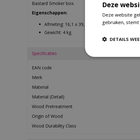
Deze websi
Bastard Smoker box.
Eigenschappen:
Deze website geb
gebruiken, stemt
Afmeting: 16,1 x 39,2 x 26,1 cm
Gewicht: 4 kg
DETAILS WE
Specificaties
EAN code
Merk
Material
Material (Detail)
Wood Pretreatment
Origin of Wood
Wood Durability Class