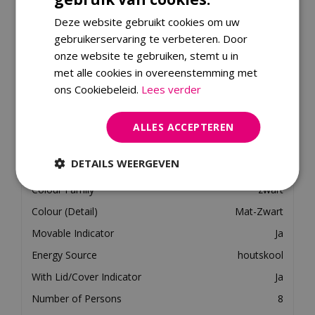
barbecue-ervaring. Met alles wat je nodig hebt binnen
handbereik, staat niets je meer in de weg om te
Deze website gebruikt cookies om uw
genieten van heerlijk gegrild voedsel en gezellige
gebruikerservaring te verbeteren. Door
momenten met je dierbaren.
onze website te gebruiken, stemt u in
met alle cookies in overeenstemming met
ons Cookiebeleid.
Lees verder
Specificaties
EAN code
8720365856143
ALLES ACCEPTEREN
Merk
The Bastard
DETAILS WEERGEVEN
Material
keramiek
Colour Family
zwart
Colour (Detail)
Mat-Zwart
Movable Indicator
Ja
Energy Source
houtskool
With Lid/Cover Indicator
Ja
Number of Persons
8