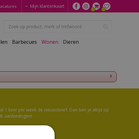
Mijn klantenkaart
acatures
len
Barbecues
Wonen
Dieren
x
 1 keer per week de nieuwsbrief. Dan ben je altijd op
 & aanbiedingen!