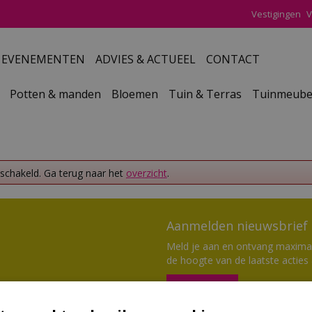
Vestigingen
V
EVENEMENTEN
ADVIES & ACTUEEL
CONTACT
Potten & manden
Bloemen
Tuin & Terras
Tuinmeube
eschakeld. Ga terug naar het
overzicht
.
Aanmelden nieuwsbrief
Meld je aan en ontvang maximaal
de hoogte van de laatste acties
Aanmelden