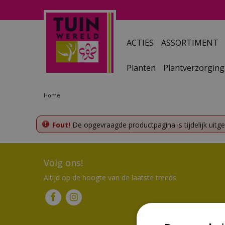
Ga
naar
content
ACTIES
ASSORTIMENT
Planten
Plantverzorging
Home
Fout!
De opgevraagde productpagina is tijdelijk uitg
Volg ons!
Altijd op de hoogte van de laatste trends