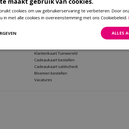
te maakt gebruik van cookies.
ruikt cookies om uw gebruikerservaring te verbeteren. Door on
 u in met alle cookies in overeenstemming met ons Cookiebeleid.
rt
Tuinwereld Wijchen
Tuinwereld
Tuinwereld Wijchen
Planten Mald
ERGEVEN
ALLES 
Barbecues kopen
Klantenkaart 
Plantenwinkel
Cadeaukaart 
Tuinmeubelen Wijchen
Bloemen beste
Klantenkaart Tuinwereld
Cadeaukaart bestellen
Cadeaukaart saldocheck
Bloemen bestellen
Vacatures