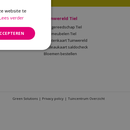
ze website te
Lees verder
 Malden
Tuinwereld Tiel
en
Tuingereedschap Tiel
ACCEPTEREN
Tuinwereld
Tuinmeubelen Tiel
saldocheck
Klantenkaart Tuinwereld
llen
Cadeaukaart saldocheck
Bloemen bestellen
Green Solutions
Privacy policy
Tuincentrum Overzicht