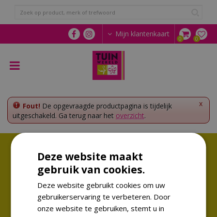
G
a
n
a
Mijn klantenkaart
a
r
c
o
n
t
e
x
Fout!
De opgevraagde productpagina is tijdelijk
n
uitgeschakeld. Ga terug naar het
overzicht
.
t
Volg ons!
Deze website maakt
Altijd op de hoogte van de laatste trends
gebruik van cookies.
Deze website gebruikt cookies om uw
gebruikerservaring te verbeteren. Door
onze website te gebruiken, stemt u in