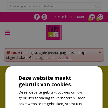
G
a
n
a
Mijn klantenkaart
a
r
c
o
n
t
e
x
Fout!
De opgevraagde productpagina is tijdelijk
n
uitgeschakeld. Ga terug naar het
overzicht
.
t
Volg ons!
Deze website maakt
Altijd op de hoogte van de laatste trends
gebruik van cookies.
Deze website gebruikt cookies om uw
gebruikerservaring te verbeteren. Door
onze website te gebruiken, stemt u in