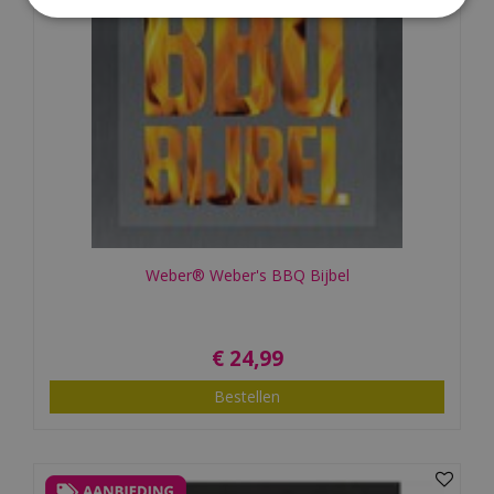
Weber® Weber's BBQ Bijbel
€
24
,
99
Bestellen