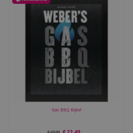
Gas BBQ Bijbel
€
22
,
49
€
29
,
99