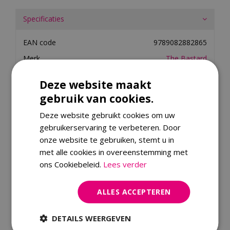
Specificaties
EAN code
9789082882865
Merk
The Bastard
Material
papier
Deze website maakt
gebruik van cookies.
Dit product kopen
Deze website gebruikt cookies om uw
gebruikerservaring te verbeteren. Door
Kijk ook eens naar:
onze website te gebruiken, stemt u in
met alle cookies in overeenstemming met
ons Cookiebeleid.
Lees verder
ALLES ACCEPTEREN
DETAILS WEERGEVEN