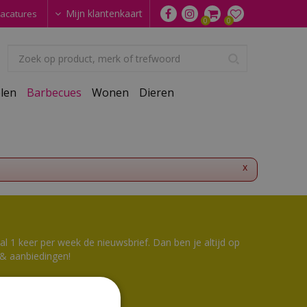
Mijn klantenkaart
acatures
len
Barbecues
Wonen
Dieren
x
 1 keer per week de nieuwsbrief. Dan ben je altijd op
 & aanbiedingen!