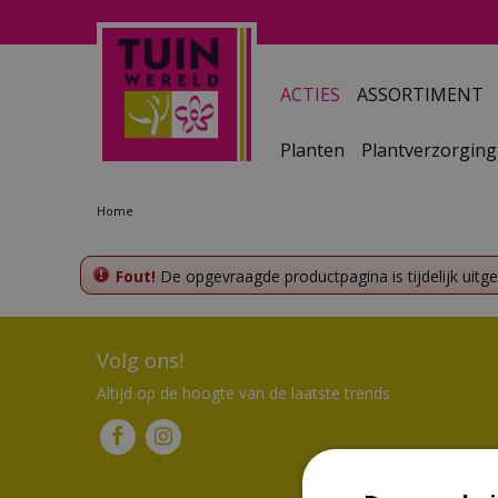
Ga
naar
content
ACTIES
ASSORTIMENT
Planten
Plantverzorging
Home
Fout!
De opgevraagde productpagina is tijdelijk uitg
Volg ons!
Altijd op de hoogte van de laatste trends