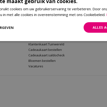
te maakt gebruik van cookies.
ruikt cookies om uw gebruikerservaring te verbeteren. Door on
 u in met alle cookies in overeenstemming met ons Cookiebeleid.
rt
Tuinwereld Wijchen
Tuinwereld
Tuinwereld Wijchen
Planten Mald
ERGEVEN
ALLES 
Barbecues kopen
Klantenkaart 
Plantenwinkel
Cadeaukaart 
Tuinmeubelen Wijchen
Bloemen beste
Klantenkaart Tuinwereld
Cadeaukaart bestellen
Cadeaukaart saldocheck
Bloemen bestellen
Vacatures