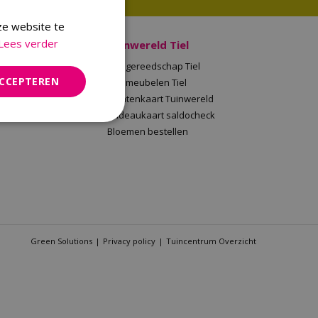
ze website te
Lees verder
 Malden
Tuinwereld Tiel
en
Tuingereedschap Tiel
ACCEPTEREN
Tuinwereld
Tuinmeubelen Tiel
saldocheck
Klantenkaart Tuinwereld
llen
Cadeaukaart saldocheck
Bloemen bestellen
Green Solutions
Privacy policy
Tuincentrum Overzicht