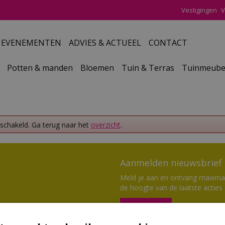
Vestigingen
V
EVENEMENTEN
ADVIES & ACTUEEL
CONTACT
Potten & manden
Bloemen
Tuin & Terras
Tuinmeube
eschakeld. Ga terug naar het
overzicht
.
Aanmelden nieuwsbrief
Meld je aan en ontvang maximaal
de hoogte van de laatste acties
Aanmelden