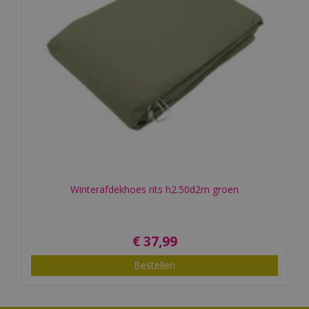
Winterafdekhoes rits h2.50d2m groen
€
37
,
99
Bestellen