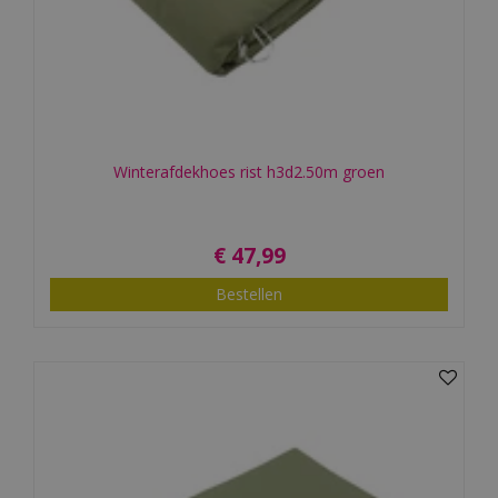
Winterafdekhoes rist h3d2.50m groen
€
47
,
99
Bestellen