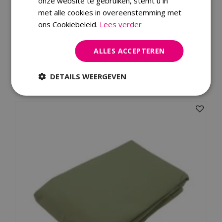
onze website te gebruiken, stemt u in
PEFC Code
0
met alle cookies in overeenstemming met
ons Cookiebeleid.
Lees verder
Merk
ALLES ACCEPTEREN
Dit product kopen
DETAILS WEERGEVEN
Kijk ook eens naar: