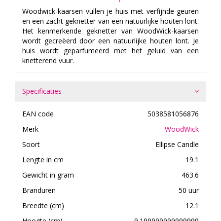
Woodwick-kaarsen vullen je huis met verfijnde geuren
en een zacht geknetter van een natuurlijke houten lont.
Het kenmerkende geknetter van WoodWick-kaarsen
wordt gecreëerd door een natuurlijke houten lont. Je
huis wordt geparfumeerd met het geluid van een
knetterend vuur.
Specificaties
EAN code
5038581056876
Merk
WoodWick
Soort
Ellipse Candle
Lengte in cm
19.1
Gewicht in gram
463.6
Branduren
50 uur
Breedte (cm)
12.1
Hoogte (cm)
9.199999999999999