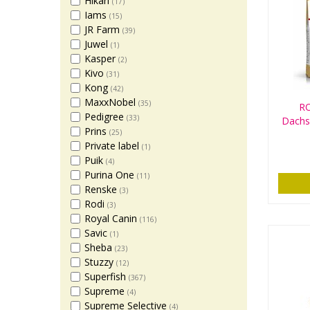
Hikari
(17)
Iams
(15)
JR Farm
(39)
Juwel
(1)
Kasper
(2)
Kivo
(31)
Kong
(42)
MaxxNobel
(35)
R
Pedigree
(33)
Dachs
Prins
(25)
Private label
(1)
Puik
(4)
Purina One
(11)
Renske
(3)
Rodi
(3)
Royal Canin
(116)
Savic
(1)
Sheba
(23)
Stuzzy
(12)
Superfish
(367)
Supreme
(4)
Supreme Selective
(4)