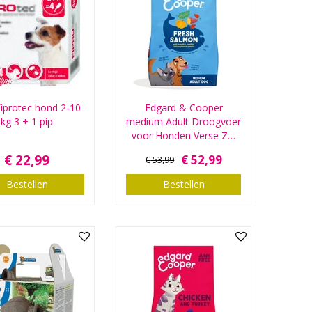
iprotec hond 2-10
Edgard & Cooper
kg 3 + 1 pip
medium Adult Droogvoer
voor Honden Verse Z…
€
22
,
99
€
52
,
99
€
53
,
99
Bestellen
Bestellen