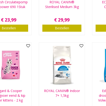
ish Circulatiepomp
ROYAL CANIN®
EC
power 690 1Stuk
Sterilised Medium 3kg
€
23
,
99
€
29
,
99
Bestellen
Bestellen
gard & Cooper
ROYAL CANIN® Indoor
Ed
gvoer eend & kip
7+ 1,5kg
droo
r kittens - 2 kg
Volw