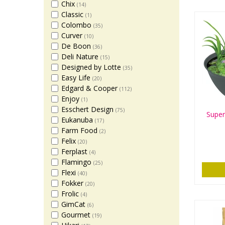
Chix
(14)
Classic
(1)
Colombo
(35)
Curver
(10)
De Boon
(36)
Deli Nature
(15)
Designed by Lotte
(35)
Easy Life
(20)
Edgard & Cooper
(112)
Enjoy
(1)
Esschert Design
(75)
Super
Eukanuba
(17)
Farm Food
(2)
Felix
(20)
Ferplast
(4)
Flamingo
(25)
Flexi
(40)
Fokker
(20)
Frolic
(4)
GimCat
(6)
Gourmet
(19)