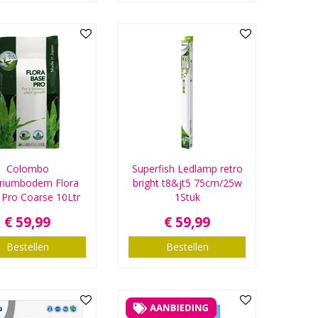
Colombo
Superfish Ledlamp retro
riumbodem Flora
bright t8&jt5 75cm/25w
Pro Coarse 10Ltr
1Stuk
€
59
,
99
€
59
,
99
Bestellen
Bestellen