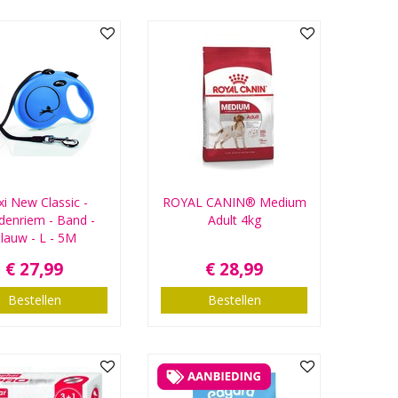
xi New Classic -
ROYAL CANIN® Medium
enriem - Band -
Adult 4kg
lauw - L - 5M
€
27
,
99
€
28
,
99
Bestellen
Bestellen