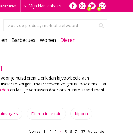
Mijn klantenkaart
acatures
len
Barbecues
Wonen
Dieren
n
 voor je huisdieren! Denk dan bijvoorbeeld aan
huisdier te zorgen, maar verwen ze gerust ook eens. Dat
alden
en laat je verrassen door ons ruimte assortiment.
uinvogels
Dieren in je tuin
Kippen
Vorige
Volgende
1
2
3
4
5
6
7
37