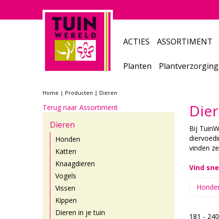
Ga
naar
content
ACTIES
ASSORTIMENT
Planten
Plantverzorging
Home
Producten
Dieren
Dier
Terug naar Assortiment
Dieren
Bij TuinW
diervoedi
Honden
vinden ze
Katten
Knaagdieren
Vind sne
Vogels
Honde
Vissen
Kippen
Dieren in je tuin
181 - 24