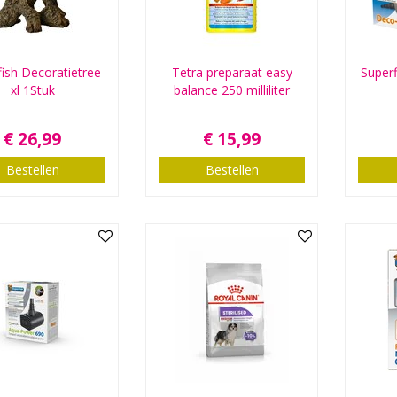
ish Decoratietree
Tetra preparaat easy
Superf
xl 1Stuk
balance 250 milliliter
€
26
,
99
€
15
,
99
Bestellen
Bestellen