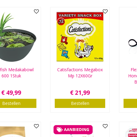
fish Medakabowl
Catisfactions Megabox
Fle
600 1Stuk
Mp 12X60Gr
Hond
B
€
49
,
99
€
21
,
99
Bestellen
Bestellen