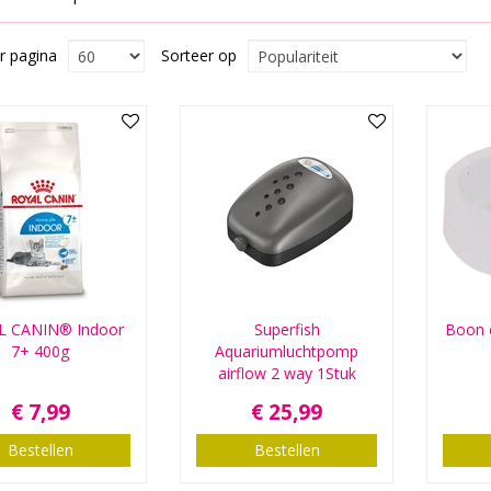
r pagina
Sorteer op
L CANIN® Indoor
Superfish
Boon e
7+ 400g
Aquariumluchtpomp
airflow 2 way 1Stuk
€
7
,
99
€
25
,
99
Bestellen
Bestellen