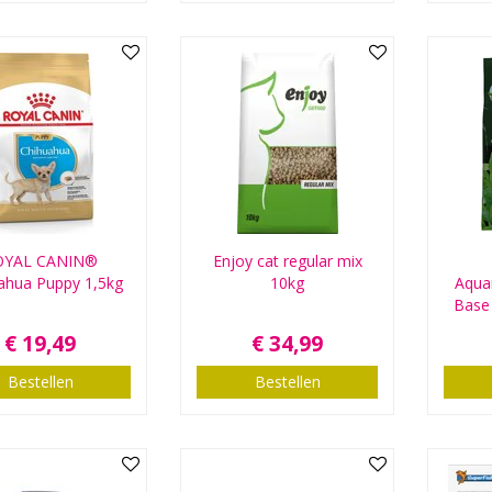
OYAL CANIN®
Enjoy cat regular mix
ahua Puppy 1,5kg
10kg
Aqua
Base 
€
19
,
49
€
34
,
99
Bestellen
Bestellen