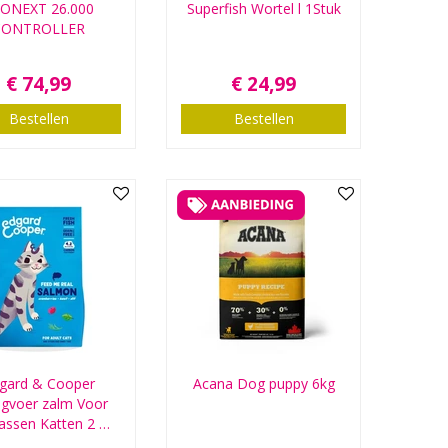
ONEXT 26.000
Superfish Wortel l 1Stuk
CONTROLLER
€
74
,
99
€
24
,
99
Bestellen
Bestellen
gard & Cooper
Acana Dog puppy 6kg
gvoer zalm Voor
assen Katten 2 …