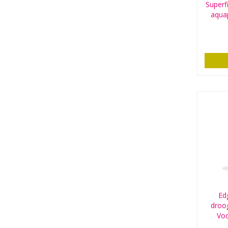
Superf
aqua
Ed
droo
Voo