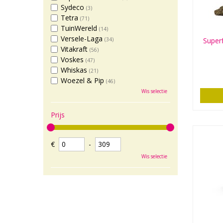
Sydeco
(3)
Tetra
(71)
TuinWereld
(14)
Versele-Laga
(34)
Superf
Vitakraft
(56)
Voskes
(47)
Whiskas
(21)
Woezel & Pip
(46)
Wis selectie
Prijs
€
-
Wis selectie