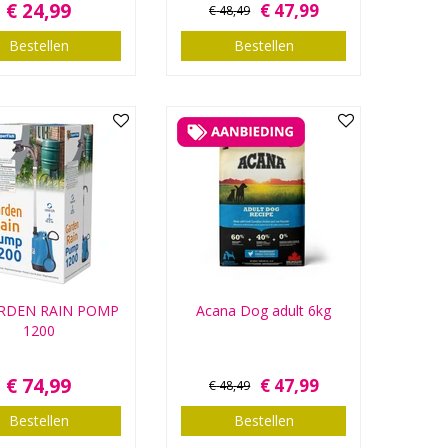
€
24
,
99
€
47
,
99
€
48
,
49
Bestellen
Bestellen
ARDEN RAIN POMP
Acana Dog adult 6kg
1200
€
74
,
99
€
47
,
99
€
48
,
49
Bestellen
Bestellen