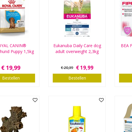
OYAL CANIN®
Eukanuba Daily Care dog
BEA F
hund Puppy 1,5kg
adult overweight 2,3kg
€
19
,
99
€
19
,
99
€
20
,
39
Bestellen
Bestellen