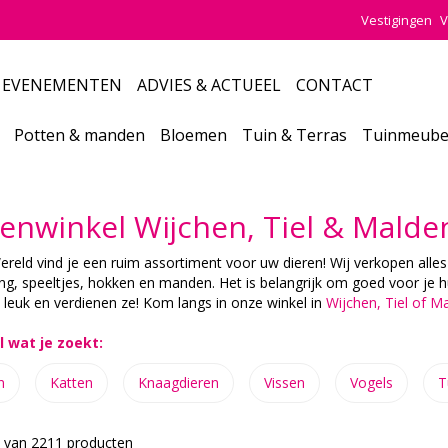
Vestigingen
V
EVENEMENTEN
ADVIES & ACTUEEL
CONTACT
Potten & manden
Bloemen
Tuin & Terras
Tuinmeube
enwinkel Wijchen, Tiel & Malde
ereld vind je een ruim assortiment voor uw dieren! Wij verkopen alles
ng, speeltjes, hokken en manden. Het is belangrijk om goed voor je 
 leuk en verdienen ze! Kom langs in onze winkel in
Wijchen, Tiel of M
l wat je zoekt:
n
Katten
Knaagdieren
Vissen
Vogels
T
0 van 2211 producten