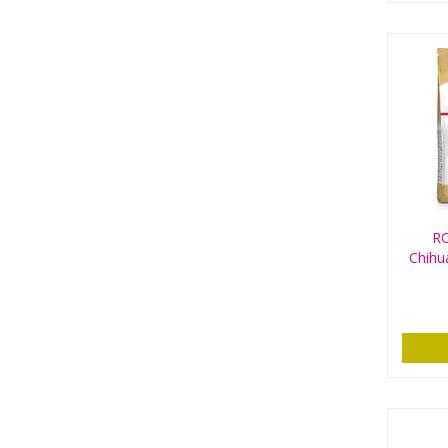
R
Chihu