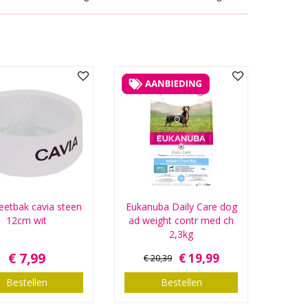
etbak cavia steen
Eukanuba Daily Care dog
12cm wit
ad weight contr med ch
2,3kg
€
7
,
99
€
19
,
99
€
20
,
39
Bestellen
Bestellen