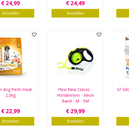
€
24
,
99
€
24
,
49
Bestellen
Bestellen
r dog fresh meat
Flexi New Classic -
SF G
2,5kg
Hondenriem - Neon
Band - M - 5M
€
22
,
99
€
29
,
99
Bestellen
Bestellen