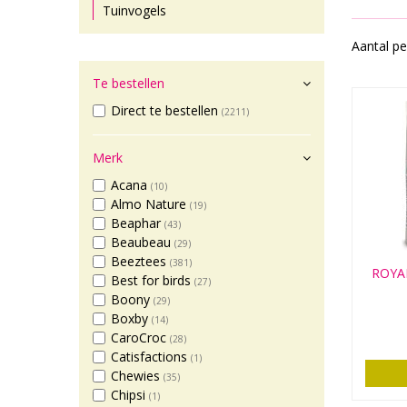
Tuinvogels
Aantal pe
Te bestellen
Direct te bestellen
(2211)
Merk
Acana
(10)
Almo Nature
(19)
Beaphar
(43)
Beaubeau
(29)
Beeztees
(381)
ROYA
Best for birds
(27)
Boony
(29)
Boxby
(14)
CaroCroc
(28)
Catisfactions
(1)
Chewies
(35)
Chipsi
(1)