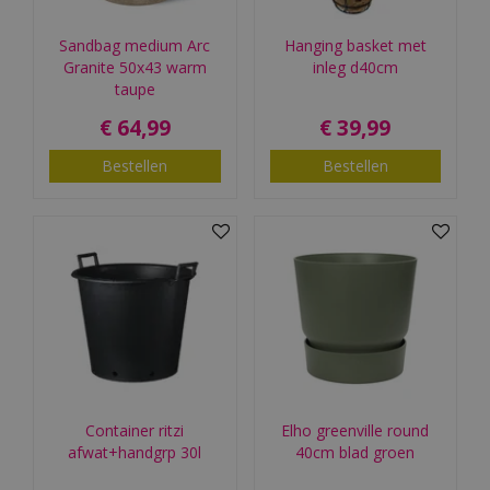
Sandbag medium Arc
Hanging basket met
Granite 50x43 warm
inleg d40cm
taupe
€
64
,
99
€
39
,
99
Bestellen
Bestellen
Container ritzi
Elho greenville round
afwat+handgrp 30l
40cm blad groen