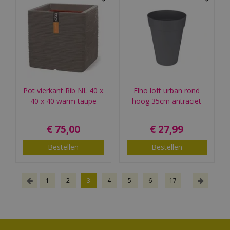
Pot vierkant Rib NL 40 x
Elho loft urban rond
40 x 40 warm taupe
hoog 35cm antraciet
€
75
,
00
€
27
,
99
Bestellen
Bestellen
1
2
3
4
5
6
17