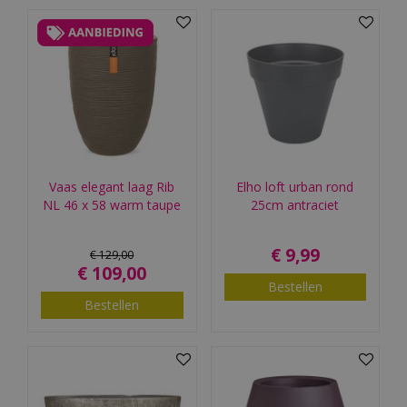
Vaas elegant laag Rib
Elho loft urban rond
NL 46 x 58 warm taupe
25cm antraciet
€
9
,
99
€
129
,
00
€
109
,
00
Bestellen
Bestellen