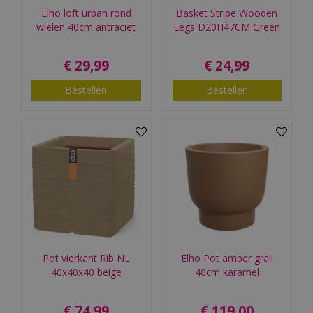
Elho loft urban rond
Basket Stripe Wooden
wielen 40cm antraciet
Legs D20H47CM Green
€
29
,
99
€
24
,
99
Bestellen
Bestellen
Pot vierkant Rib NL
Elho Pot amber grail
40x40x40 beige
40cm karamel
€
74
,
99
€
119
,
00