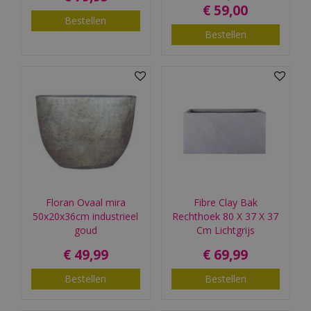
€
59
,
00
Bestellen
Bestellen
Floran Ovaal mira
Fibre Clay Bak
50x20x36cm industrieel
Rechthoek 80 X 37 X 37
goud
Cm Lichtgrijs
€
49
,
99
€
69
,
99
Bestellen
Bestellen