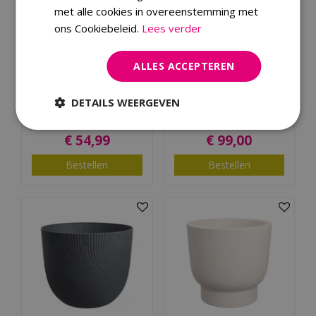
met alle cookies in overeenstemming met
ons Cookiebeleid.
Lees verder
ALLES ACCEPTEREN
Capi Pot ovaal Rib
Elho Pot amber coupe
59x14x34 goud zwart
35cm karamel
DETAILS WEERGEVEN
€
54
,
99
€
99
,
00
Bestellen
Bestellen