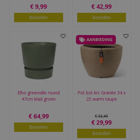
€
9
,
99
€
42
,
99
Bestellen
Bestellen
Elho greenville round
Pot bol Arc Granite 34 x
47cm blad groen
25 warm taupe
€
64
,
99
€
33
,
49
€
29
,
99
Bestellen
Bestellen