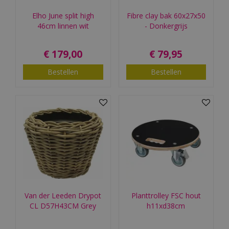
Elho June split high
Fibre clay bak 60x27x50
46cm linnen wit
- Donkergrijs
€
179
,
00
€
79
,
95
Bestellen
Bestellen
Van der Leeden Drypot
Planttrolley FSC hout
CL D57H43CM Grey
h11xd38cm