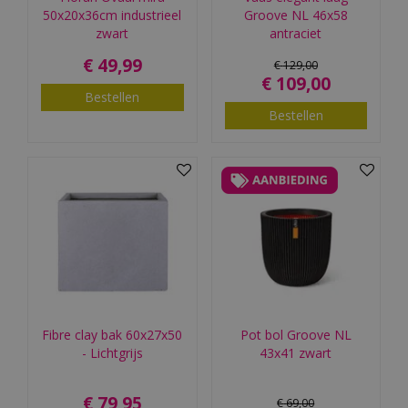
50x20x36cm industrieel
Groove NL 46x58
zwart
antraciet
€
49
,
99
€
129
,
00
€
109
,
00
Bestellen
Bestellen
Fibre clay bak 60x27x50
Pot bol Groove NL
- Lichtgrijs
43x41 zwart
€
79
,
95
€
69
,
00