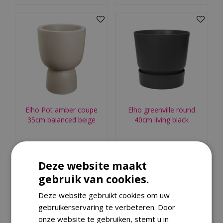
Elho Pot amber coupe
Elho greenville round
35cm balanced beige
40cm living black
€
99
,
00
€
42
,
99
Deze website maakt
Bestellen
Bestellen
gebruik van cookies.
Deze website gebruikt cookies om uw
gebruikerservaring te verbeteren. Door
onze website te gebruiken, stemt u in