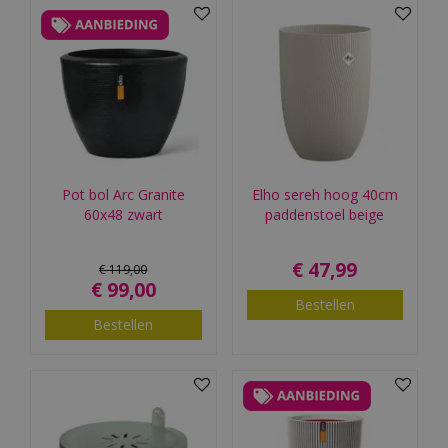
Pot bol Arc Granite
Elho sereh hoog 40cm
60x48 zwart
paddenstoel beige
€
47
,
99
€
119
,
00
€
99
,
00
Bestellen
Bestellen