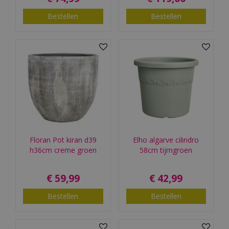
Bestellen
Bestellen
Floran Pot kiran d39
Elho algarve cilindro
h36cm creme groen
58cm tijmgroen
€
59
,
99
€
42
,
99
Bestellen
Bestellen