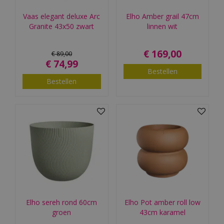
Vaas elegant deluxe Arc
Elho Amber grail 47cm
Granite 43x50 zwart
linnen wit
€
169
,
00
€
89
,
00
€
74
,
99
Bestellen
Bestellen
Elho sereh rond 60cm
Elho Pot amber roll low
groen
43cm karamel