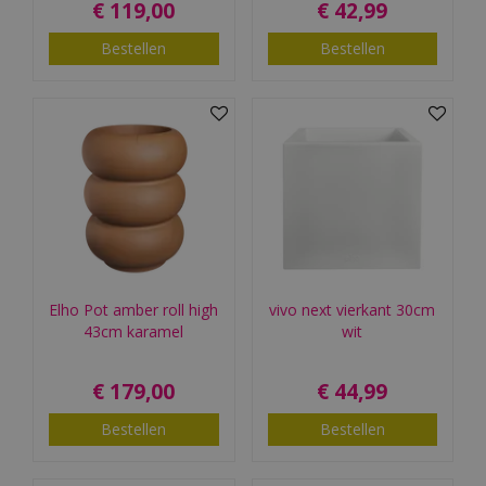
€
119
,
00
€
42
,
99
Bestellen
Bestellen
Elho Pot amber roll high
vivo next vierkant 30cm
43cm karamel
wit
€
179
,
00
€
44
,
99
Bestellen
Bestellen