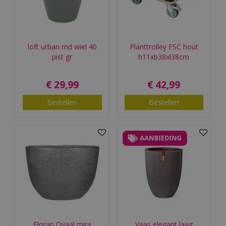
loft urban rnd wiel 40
Planttrolley FSC hout
pist gr
h11xb38xl38cm
€
29
,
99
€
42
,
99
Bestellen
Bestellen
Floran Ovaal mira
Vaas elegant laag