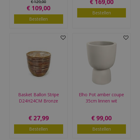
€
169
,
00
€
129
,
00
€
109
,
00
Bestellen
Bestellen
Basket Ballon Stripe
Elho Pot amber coupe
D24H24CM Bronze
35cm linnen wit
€
27
,
99
€
99
,
00
Bestellen
Bestellen