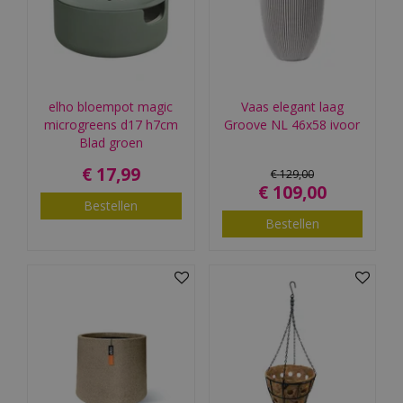
elho bloempot magic
Vaas elegant laag
microgreens d17 h7cm
Groove NL 46x58 ivoor
Blad groen
€
17
,
99
€
129
,
00
€
109
,
00
Bestellen
Bestellen