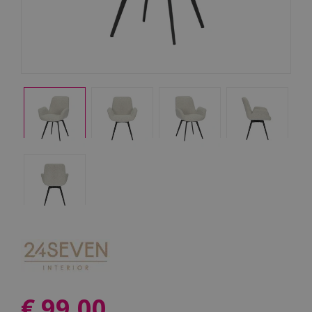
€
99
,
00