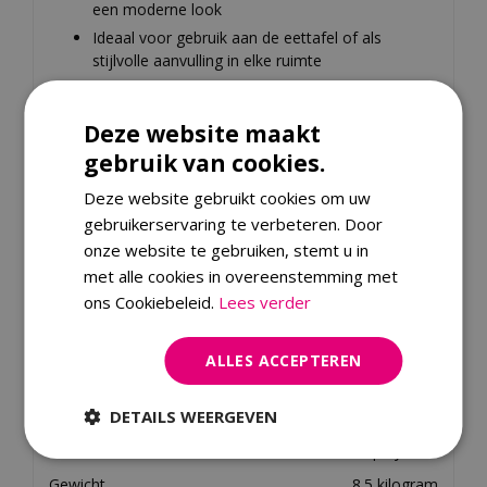
een moderne look
Ideaal voor gebruik aan de eettafel of als
stijlvolle aanvulling in elke ruimte
Breng comfort en stijl naar je eetkamer met deze
Matteo eetkamerstoel. Een perfecte keuze voor
Deze website maakt
liefhebbers van eigentijds design en hoogwaardige
gebruik van cookies.
materialen.
Deze website gebruikt cookies om uw
gebruikerservaring te verbeteren. Door
Specificaties
onze website te gebruiken, stemt u in
met alle cookies in overeenstemming met
EAN code
8719319296203
ons Cookiebeleid.
Lees verder
Merk
24 Seven
Kleur
Wit
ALLES ACCEPTEREN
Breedte
61 centimeter
DETAILS WEERGEVEN
Hoogte
84 centimeter
Materiaal
Metaal, polyester
Gewicht
8.5 kilogram