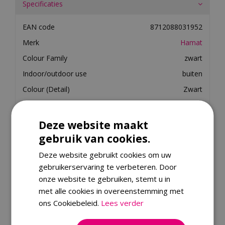
Specificaties
EAN code
8712088031952
Merk
Hamat
Colour Family
zwart
Indoor/outdoor use
buiten
Colour (Detail)
Zwart
Trade Item Shape
rechthoek_met_punt
Anti-Slip Indicator
Ja
Deze website maakt
Type of Doormat
schraapmat
gebruik van cookies.
Deze website gebruikt cookies om uw
gebruikerservaring te verbeteren. Door
Merk
onze website te gebruiken, stemt u in
Dit product kopen
met alle cookies in overeenstemming met
ons Cookiebeleid.
Lees verder
Kijk ook eens naar: