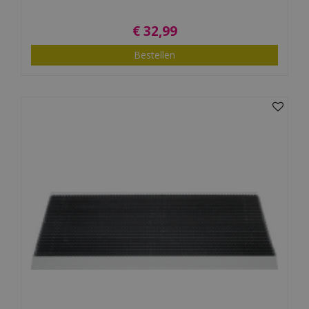
€
32
,
99
Bestellen