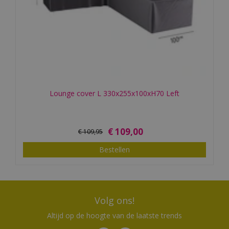
Lounge cover L 330x255x100xH70 Left
€
109
,
00
€
109
,
95
Bestellen
Volg ons!
Altijd op de hoogte van de laatste trends