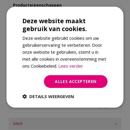
Producteigenschappen
Flexibel, lichtgewicht en ademend
Deze website maakt
Afmeting: 270 x 270 x 65/90 cm
gebruik van cookies.
Materiaal: Ripstop polyester met ademend
AeroCover membraan
Deze website gebruikt cookies om uw
gebruikerservaring te verbeteren. Door
onze website te gebruiken, stemt u in
Specificaties
met alle cookies in overeenstemming met
ons Cookiebeleid.
Lees verder
EAN code
8717591774150
Merk
Aerocover
ALLES ACCEPTEREN
Material
stof
DETAILS WEERGEVEN
Colour Family
grijs
Material (Detail)
polyester
Merk