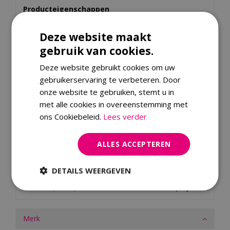
Producteigenschappen
Flexibel, lichtgewicht en ademend
Deze website maakt
Afmeting: 300 x 300 x 65/90 cm
gebruik van cookies.
Materiaal: Ripstop polyester met ademend
AeroCover membraan
Deze website gebruikt cookies om uw
gebruikerservaring te verbeteren. Door
onze website te gebruiken, stemt u in
Specificaties
met alle cookies in overeenstemming met
ons Cookiebeleid.
Lees verder
EAN code
8717591779421
Merk
Aerocover
ALLES ACCEPTEREN
Material
stof
DETAILS WEERGEVEN
Colour Family
grijs
Material (Detail)
polyester
Merk