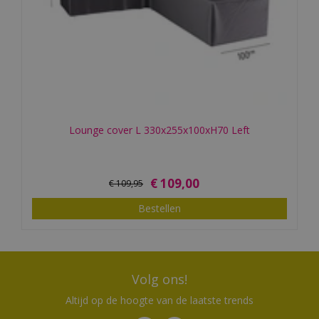
Lounge cover L 330x255x100xH70 Left
€
109
,
00
€
109
,
95
Bestellen
Volg ons!
Altijd op de hoogte van de laatste trends