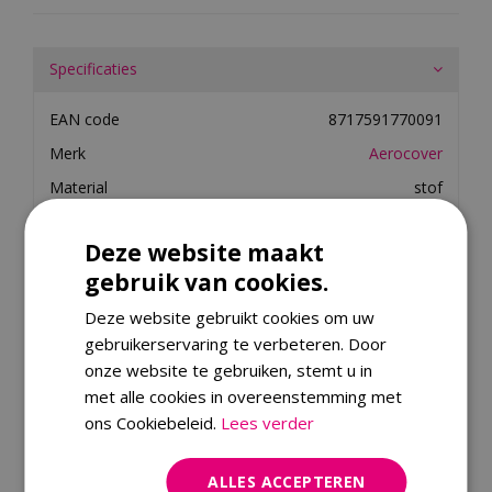
Specificaties
EAN code
8717591770091
Merk
Aerocover
Material
stof
Colour Family
grijs
Deze website maakt
Material (Detail)
polyester
gebruik van cookies.
Deze website gebruikt cookies om uw
Merk
gebruikerservaring te verbeteren. Door
Dit product kopen
onze website te gebruiken, stemt u in
met alle cookies in overeenstemming met
ons Cookiebeleid.
Lees verder
Kijk ook eens naar:
ALLES ACCEPTEREN