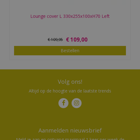
Lounge cover L 330x255x100xH70 Left
€
109
,
00
€
109
,
95
Bestellen
Volg ons!
Altijd op de hoogte van de laatste trends
Aanmelden nieuwsbrief
Meld je aan en ontvang maximaal 1 keer per week de