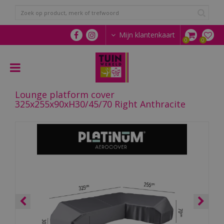
G
a
n
a
Mijn klantenkaart
a
r
c
o
n
Lounge platform cover
t
325x255x90xH30/45/70 Right Anthracite
e
n
t