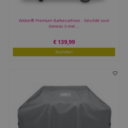
Weber® Premium Barbecuehoes - Geschikt voor
Genesis II met …
€
139
,
99
Bestellen