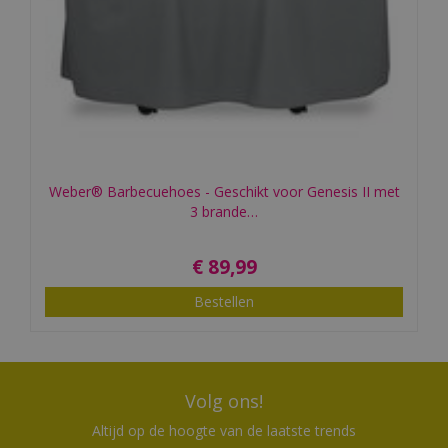
Weber® Barbecuehoes - Geschikt voor Genesis II met
3 brande…
€
89
,
99
Bestellen
Volg ons!
Altijd op de hoogte van de laatste trends