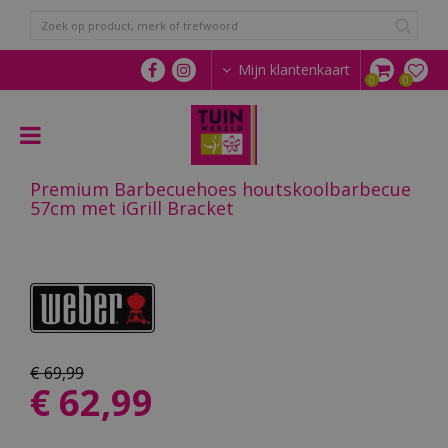
G
a
n
a
Mijn klantenkaart
a
r
c
o
n
Premium Barbecuehoes houtskoolbarbecue
t
57cm met iGrill Bracket
e
n
t
€
69
,
99
€
62
,
99