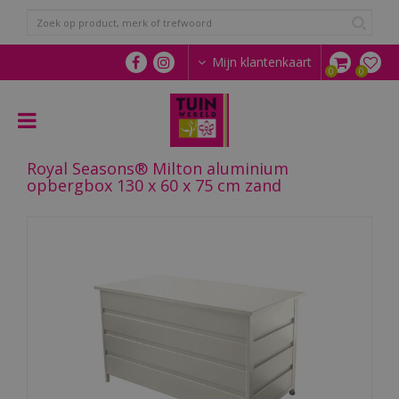
G
a
n
a
Mijn klantenkaart
a
r
c
o
n
Royal Seasons® Milton aluminium
t
opbergbox 130 x 60 x 75 cm zand
e
n
t