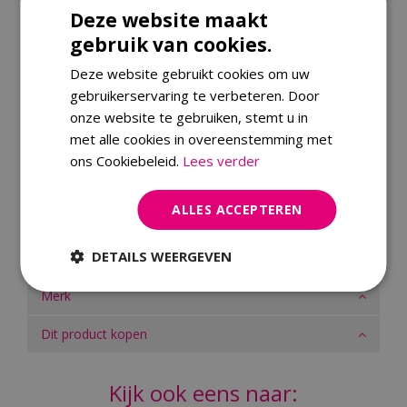
zodat hij het hele jaar door buiten kan blijven staan.
Deze website maakt
Met de Milton opbergbox houd je je buitenruimte
georganiseerd en stijlvol, terwijl je kussens en
gebruik van cookies.
accessoires optimaal beschermd blijven.
Deze website gebruikt cookies om uw
gebruikerservaring te verbeteren. Door
Specificaties
onze website te gebruiken, stemt u in
met alle cookies in overeenstemming met
EAN code
8719319365138
ons Cookiebeleid.
Lees verder
Merk
Royal Seasons
ALLES ACCEPTEREN
Materiaal
Aluminium
Garantie
2 jaren
DETAILS WEERGEVEN
Merk
Dit product kopen
Kijk ook eens naar: