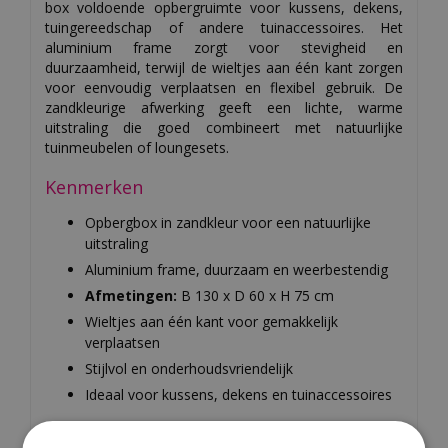
box voldoende opbergruimte voor kussens, dekens,
tuingereedschap of andere tuinaccessoires. Het
aluminium frame zorgt voor stevigheid en
duurzaamheid, terwijl de wieltjes aan één kant zorgen
voor eenvoudig verplaatsen en flexibel gebruik. De
zandkleurige afwerking geeft een lichte, warme
uitstraling die goed combineert met natuurlijke
tuinmeubelen of loungesets.
Kenmerken
Opbergbox in zandkleur voor een natuurlijke
uitstraling
Aluminium frame, duurzaam en weerbestendig
Afmetingen:
B 130 x D 60 x H 75 cm
Wieltjes aan één kant voor gemakkelijk
verplaatsen
Stijlvol en onderhoudsvriendelijk
Ideaal voor kussens, dekens en tuinaccessoires
Onderhoud is eenvoudig en de box is weerbestendig,