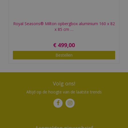
Royal Seasons® Milton opbergbox aluminium 160 x 82
x 85 cm …
€
499
,
00
Bestellen
Volg ons!
Altijd op de hoogte van de laatste trends