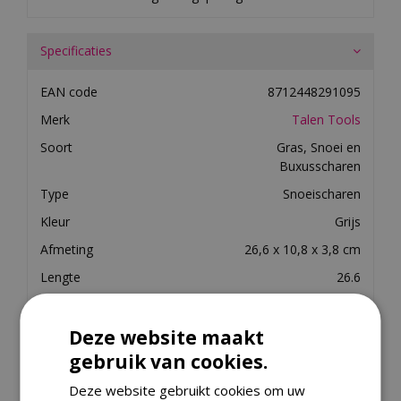
Specificaties
EAN code
8712448291095
Merk
Talen Tools
Soort
Gras, Snoei en
Buxusscharen
Type
Snoeischaren
Kleur
Grijs
Afmeting
26,6 x 10,8 x 3,8 cm
Lengte
26.6
Breedte
54
Materiaal
Staal:aluminium, PLASTIC
Deze website maakt
gebruik van cookies.
Gewicht
143
Diepte in cm
3.8
Deze website gebruikt cookies om uw