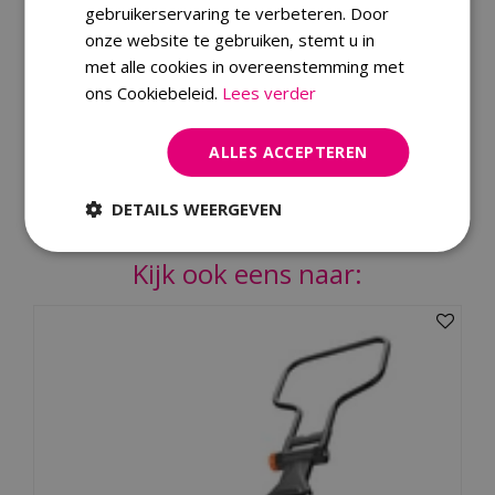
gebruikerservaring te verbeteren. Door
Geschikt voor
Buiten
onze website te gebruiken, stemt u in
Breedte (cm)
10.8
met alle cookies in overeenstemming met
Gewicht (kg)
0.24
ons Cookiebeleid.
Lees verder
ALLES ACCEPTEREN
Merk
Dit product kopen
DETAILS WEERGEVEN
Kijk ook eens naar: