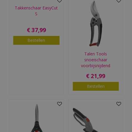
Takkenschaar EasyCut
S
€
37
,
99
Bestellen
Talen Tools
snoeischaar
voorbijsnijdend
€
21
,
99
Bestellen