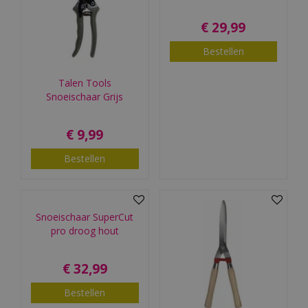
€
29
,
99
Bestellen
Talen Tools
Snoeischaar Grijs
€
9
,
99
Bestellen
Snoeischaar SuperCut
pro droog hout
€
32
,
99
Bestellen