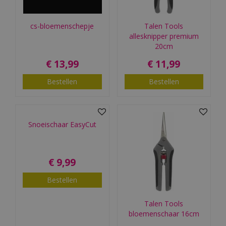
cs-bloemenschepje
Talen Tools
allesknipper premium
20cm
€
13
,
99
€
11
,
99
Bestellen
Bestellen
Snoeischaar EasyCut
€
9
,
99
Bestellen
Talen Tools
bloemenschaar 16cm