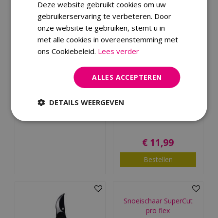
Deze website gebruikt cookies om uw
gebruikerservaring te verbeteren. Door
onze website te gebruiken, stemt u in
Afvalgrijper 4 in 1
met alle cookies in overeenstemming met
ons Cookiebeleid.
Lees verder
€
37
,
99
ALLES ACCEPTEREN
Bestellen
DETAILS WEERGEVEN
Talen Tools
Allesknipper
€
11
,
99
Bestellen
Snoeischaar SuperCut
pro flex