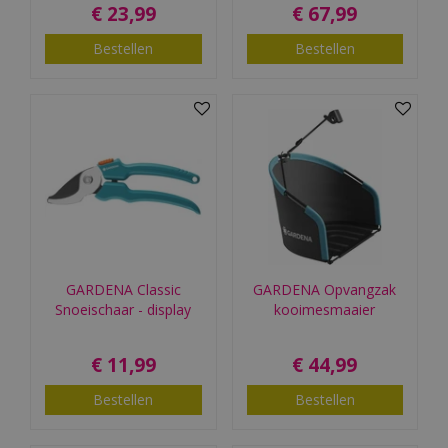
€
23
,
99
€
67
,
99
Bestellen
Bestellen
GARDENA Classic
GARDENA Opvangzak
Snoeischaar - display
kooimesmaaier
€
11
,
99
€
44
,
99
Bestellen
Bestellen