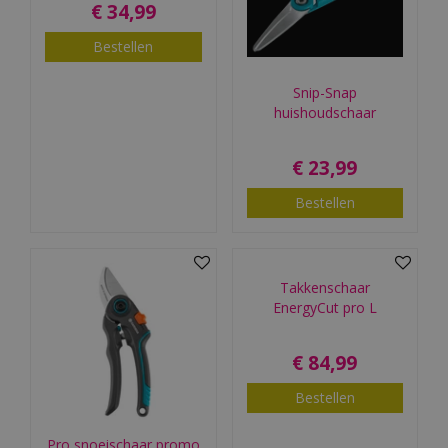
€
34
,
99
Bestellen
Snip-Snap
huishoudschaar
€
23
,
99
Bestellen
Takkenschaar
EnergyCut pro L
€
84
,
99
Bestellen
Pro snoeischaar promo