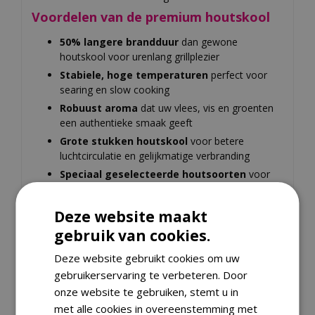
Voordelen van de premium houtskool
50% langere brandduur
dan gewone
houtskool voor urenlang grillplezier
Stabiele, hoge temperaturen
perfect voor
searing en slow cooking
Robuust aroma
dat uw vlees, vis en groenten
een authentieke smaak geeft
Grote stukken houtskool
voor betere
luchtcirculatie en gelijkmatige verbranding
Speciaal geselecteerde houtsoorten
voor
optimale prestaties in kamado's
100% natuurlijk
zonder toegevoegde
Deze website maakt
chemicaliën of bindmiddelen
gebruik van cookies.
Deze website gebruikt cookies om uw
Specificaties
gebruikerservaring te verbeteren. Door
onze website te gebruiken, stemt u in
EAN code
8720663981813
met alle cookies in overeenstemming met