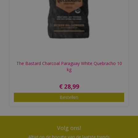
The Bastard Charcoal Paraguay White Quebracho 10
kg
€
28
,
99
Bestellen
Volg ons!
Altijd op de hoogte van de laatste trends