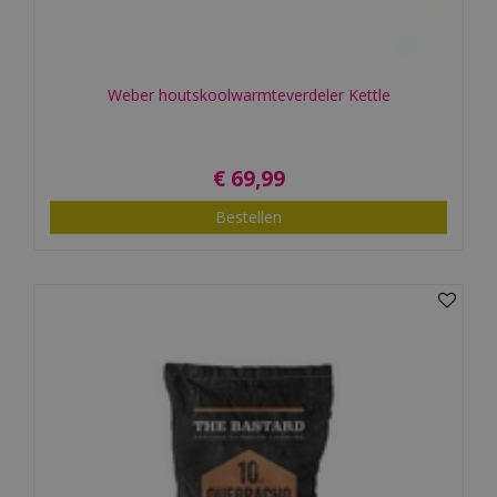
Weber houtskoolwarmteverdeler Kettle
€
69
,
99
Bestellen