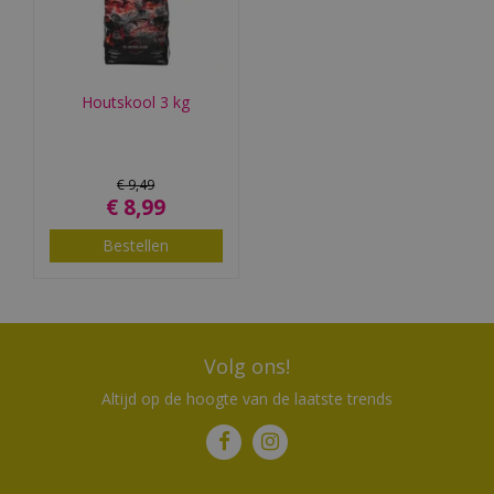
Houtskool 3 kg
€
9
,
49
€
8
,
99
Bestellen
Volg ons!
Altijd op de hoogte van de laatste trends