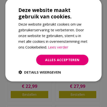
€
29
,
99
€
28
,
99
Deze website maakt
Bestellen
Bestellen
gebruik van cookies.
Deze website gebruikt cookies om uw
gebruikerservaring te verbeteren. Door
onze website te gebruiken, stemt u in
met alle cookies in overeenstemming met
ons Cookiebeleid.
Lees verder
ALLES ACCEPTEREN
Houtskool 10 kg bij
BBQ Houtskool 10kg
DETAILS WEERGEVEN
afname van 1 pallet
€
22
,
99
€
27
,
99
Bestellen
Bestellen